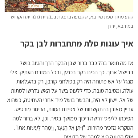
קטע מתוך מפת מידבא, שקבועה ברצפת בכנסיית גרגוריוס הקדוש
במידבא, ירדן
איך עוגות סלת מתחברות לבן בקר
אז מה תואר בה? כבר ברור שבן הבקר הרך והטוב בושל
בבישול ארוך. כך הכינו בקר בכנען, ובכל המזרח העתיק. צלי
מנגל על אש פתוחה היה רק בפולחני קורבן, רק בהעלאות
עולה. ומסיבה טובה: כדי ללעוס בשר על האש נדרשו לסתות
של אל. יישון לא היה, והבשר בושל מיד אחרי השחיטה, כשהוא
עדיין מאובן בהתקשחות של צפידת המוות, הריגור מורטיס.
הפיכתו ללעיס דרשה ריכוך ממושך בסיר. וכן, לא ברור למה
המקרא מזכיר מהירות: "וַיִּתֵּן אֶל הַנַּעַר, וַיְמַהֵר לַעֲשׂוֹת אֹתוֹ".
אולי הכוונה היא למהר של בדואים.