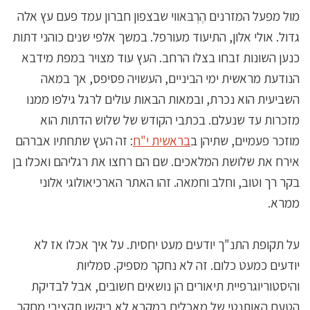
מול מפעל המזרנים הֶרְבּאווי שבצפון חברון עמד פעם עץ אלה
גדול. אולי אלון, התיעוד מעורפל. במשך אלפי שנים כוהני דתות
כנען השונות זבחו בצלו הרחב. העץ עוד מצויר במפת מידבא
הנודעת מראשית ימי הביניים, העשויה פסיפס, אך במאה
השביעית הוא נכרת, ובמאות הבאות עולים לרגל גילפו ממנו
מזכרות עד שנעלם. בכתבי הקודש של שלוש הדתות הוא
מוזכר פעמיים, שתיהן ב
בראשית י"ח
: זה העץ שתחתיו אברהם
אירח את שלושת המלאכים. שם הם רחצו את רגליהם ואכלו בן
בקר רך וטוב, וחלב וחמאה. זהו האתר הארכיאולוגי אלוני
ממרא.
על תקופת התנ"ך יודעים מעט יחסית. על איך אכלו אז לא
יודעים כמעט כלום. זה לא נחקר מספיק. סמליות
והיסטוריוגרפיית תיאורים הן נושאים חשובים, אבל לבדיקת
הטעם האותנטי של מאכלים במקרא לא ביקשו תקציבי מחקר