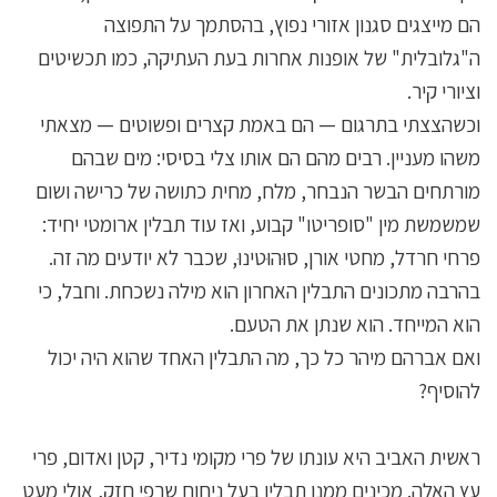
הם מייצגים סגנון אזורי נפוץ, בהסתמך על התפוצה
ה"גלובלית" של אופנות אחרות בעת העתיקה, כמו תכשיטים
וציורי קיר.
וכשהצצתי בתרגום — הם באמת קצרים ופשוטים — מצאתי
משהו מעניין. רבים מהם הם אותו צלי בסיסי: מים שבהם
מורתחים הבשר הנבחר, מלח, מחית כתושה של כרישה ושום
שמשמשת מין "סופריטו" קבוע, ואז עוד תבלין ארומטי יחיד:
פרחי חרדל, מחטי אורן, סוּהוּטינוּ, שכבר לא יודעים מה זה.
בהרבה מתכונים התבלין האחרון הוא מילה נשכחת. וחבל, כי
הוא המייחד. הוא שנתן את הטעם.
ואם אברהם מיהר כל כך, מה התבלין האחד שהוא היה יכול
להוסיף?
ראשית האביב היא עונתו של פרי מקומי נדיר, קטן ואדום, פרי
עץ האלה. מכינים ממנו תבלין בעל ניחוח שְרפי חזק, אולי מעט