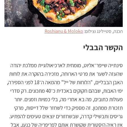
הכנה, סטיילינג וצילום:
Roshianu & Moloko
הקשר הבבלי
סינתייה שייפר־אליוט, מומחית לארכיאולוגיית ממלכת יהודה
שהעזה לשער את פרטי הארוחה, מזכירה בהוקרה את לוחות
האבן הבבליים, "הלוחות של ייל" מהמאה ה־18 לפני הספירה,
ימי האבות, שבהם חקוקים באכדית כ־40 מתכונים. רק סדרי
פעולות כתובים, מה בא אחרי מה, בלי כמויות וזמנים. יותר
תזכורת ממתכון. זה מספיק כדי לשחזר שלל דייסות, מרקי
גריסים ותבשילי קדרה, שבשחזורים יוצאים טעימים להפתיע.
אין ראיה היסטורית שקושרת אותם לפריפריה של כנען, אבל