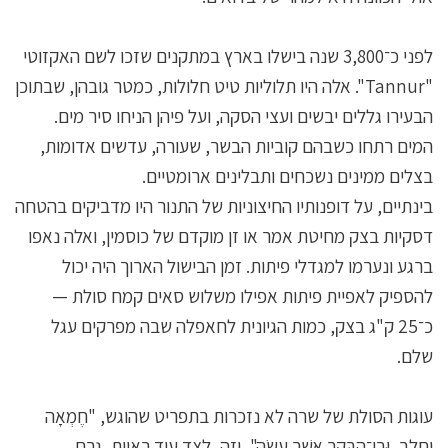
לפני כ־3,800 שנה בישלו בארץ במתקנים שזכו לשם האקזוטי
"Tannur". אלה היו תלוליות טיט חלולות, כמטר גובהן, שבתוכן
הבעירו גללים יבשים ועצי הסקה, ועל פיהן הניחו סיר מים.
המים רתחו כשבהם קוביות הבשר, שעורה, עדשים אדומות,
בצלים ממינים נשכחים ותבלינים ארומטיים.
בינתיים, על דופנותיו החיצוניות של התנור היו מדביקים בהטחה
דסקיות בצק מחיטת אמר או זן מוקדם של כוסמין, ואלה נאפו
ברגע ונערמו למגדלי פיתות. זמן הבישול הארוך היה יכול
להספיק לאפיית פיתות אפילו משלוש סאים קמח סולת —
כ־25 ק"ג בצק, כמות הגיונית לחאפלה שבה מפרקים עגל
שלם.
עוגות הסולת של שרה לא נזכרות בתפריט שהוגש, "חֶמְאָה
וְחָלָב, וּבֶן־הַבָּקָר אֲשֶׁר עָשָׂה", וזה, לצד עוד ראיות, גרם