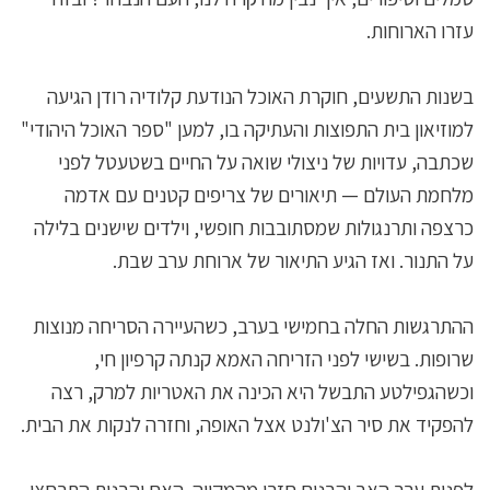
עזרו הארוחות.
בשנות התשעים, חוקרת האוכל הנודעת קלודיה רודן הגיעה
למוזיאון בית התפוצות והעתיקה בו, למען "ספר האוכל היהודי"
שכתבה, עדויות של ניצולי שואה על החיים בשטעטל לפני
מלחמת העולם — תיאורים של צריפים קטנים עם אדמה
כרצפה ותרנגולות שמסתובבות חופשי, וילדים שישנים בלילה
על התנור. ואז הגיע התיאור של ארוחת ערב שבת.
ההתרגשות החלה בחמישי בערב, כשהעיירה הסריחה מנוצות
שרופות. בשישי לפני הזריחה האמא קנתה קרפיון חי,
וכשהגפילטע התבשל היא הכינה את האטריות למרק, רצה
להפקיד את סיר הצ'ולנט אצל האופה, וחזרה לנקות את הבית.
לפנות ערב האב והבנים חזרו מהמקווה. האם והבנות התרחצו