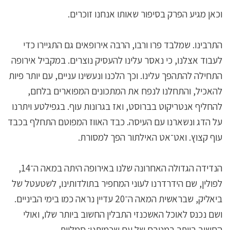
וכאן מגיע הפרק בסיפור שאותו אנחנו זוכרים.
התרבינו. שמלבד פרו ורבו, הרבה אירופאים גם התגיירו כדי
לעבוד אצלנו, כי נאסר עלינו להעסיק נוצרים. במקביל אירופה
התחילה להתהפך עלינו. וכך הלכנו ונעשינו עניים, עם יותר פיות
להאכיל, והתחלנו לנפח את המתכונים המפוארים בלחם,
להחליף אנטריקוט בברוסט, ואז בגרונות עוף. בגפילטע ויתרנו
על הדג ונשארנו עם העיסה. כבד האווז המפוטם התחלף בכבד
עוף קצוץ. ואט־אט האילתור הפך למסורת.
הנדידה הגדולה האחרונה שלנו באירופה היתה במאה ה־14,
לפולין, שם הידרדרנו לעוני המחפיר בתולדותינו, לשטעטל של
ביאליק, שבראשית המאה ה־20 עדיין נראה כמו בימי הביניים.
ושם נכנס לאוכל האשכנזי התבלין החשוב ביותר שלו, ואולי
החשוב ביותר במטבח של עם שכמותנו: סמליות.