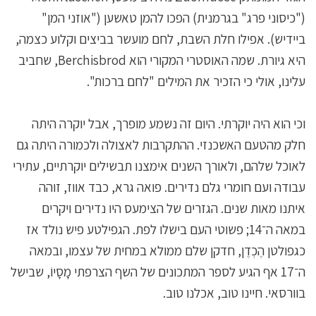
("כיסוני פרג" בגרמנית) הפכו להמן טאשען ("אוזני המן"
ביידיש). אפילו חלת השבת, לחם מועשר בביצים וקלוע כצמה,
היא גיורת. שמה האוסטרי המקורי הוא Berchisbrod, שחביב
עלינו, אולי כי הזכיר את המילים "לחם ברכות".
וכי הוא היה יוקרתי. היום זה נשמע מופרך, אבל יוקרה היתה
חלק מהטעם האשכנזי. ההתקרבות לאצולה ולכמורה היתה גם
לאוכל שלהם, ולאורך השנים אימצנו תבשילים יוקרתיים, עתירי
עבודה ועם חומרי גלם נדירים. פואה גרא, כבד אווז, זוהה
איתנו מאות שנים. הגזרים של הצימעס היו נדירים ויקרים
במאה ה־14; פשוטי העם בישלו לפת. הגפילטע פיש נולד אז
כגפולטן הֶכְדֶן, חדקן שלם ממולא במחית של עצמו, ובמאה
ה־17 אף הגיע לספר המתכונים של השף הצרפתי מָסָיוֹ, שבישל
בוורסאי. חיינו טוב, אכלנו טוב.