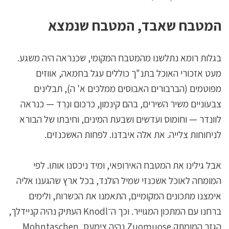
המטבח שאבד, המטבח שנמצא
בגלות רומא נתלשנו מהמטבח המקומי, שכנראה היה משגע.
מעט אזכורי האוכל בתנ"ך כוללים עגל בחמאה, אווזים
מפוטמים (הברבורים האבוסים ממלכים א' ה), תבלינים
צבעוניים משיר השירים, בהם קינמון, כרכום ונֶרְד — כנראה
לוונדר — וחומוס ועדשים ושבעת המינים, וחיבתו של הבורא
לניחוחות צלייה. את אלה איבדנו. לפחות האשכנזים.
אבל גילינו את המטבח האירופאי, ומיד ניכסנו אותו. לפי
המומחה לאוכל אשכנזי שמיל הולנד, בכל ארץ שהגענו אליה
אימצנו מתכונים המקומיים, התאמנו את הכשרות, ולימים
ברחנו עם המתכון המגוייר. וכך ה־Knodl העתיק נהיה קניידלך,
הגזר המומתק Zuomuose נהיה צימעס, Mohntaschen