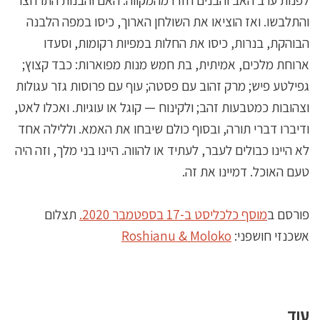
והתלבשו. ואז הוציאו את השולחן הארוך, כיסו במפה הלבנה
הבוהקת, בנרות, כיסו את החלות במפיות רקומות, וסעדו
ארוחת מלכים, אמיתית, בת חמש מנות מפוארות: כבד קצוץ;
גפילטע פיש; מרק זהוב עם פסטה; עוף עם פרוסות גזר עגולות
וצהובות כמטבעות זהב; ולקינוח — קוגל או עוגיות. ואכלו לאט,
ודיברו דברי תורה, ובסוף כולם שיבחו את האמא. וללילה אחד
לא היינו כבולים לעבר, לעתיד או להווה. היינו בני מלך, וזה היה
טעם האוכל. דמיינו את זה.
פורסם ב
מוסף כלכליסט ב-17 בספטמבר 2020.
תצלום
אשכנזי חושפני:
Roshianu & Moloko
עוד