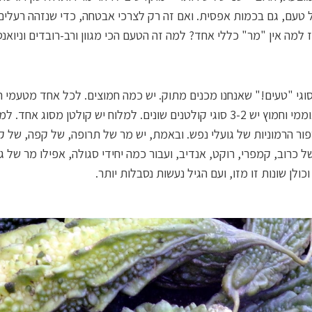
 טעם, גם בכמות אפסית. ואם זה רק לצרכי אבטחה, כדי שנזהה רעלים
ז למה אין "מר" כללי אחד? למה זה הטעם הכי מגוון ורב-רובדים וניואנס
וגי "טעים!" שאנחנו מכנים מתוק. יש כמה חמוצים. לכל אחד מטעמי ה
מתוק, אוממי וחמוץ יש 3-2 סוגי קולטנים שונים. למלוח יש קולטן מסוג אחד. 
נספור הרמוניות של גועלי נפש. ובאמת, יש מר של תרופה, של קפה, של ק
ל כרוב, קמפרי, רוקט, אנדיב, ועבור כמה יחידי סגולה, אפילו מר של ג
כולן שונות זו מזו, ועם הגיל נעשות נסבלות יותר.