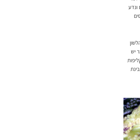
 ונדע
ים
לשון
למר יש
ליפות
בינת