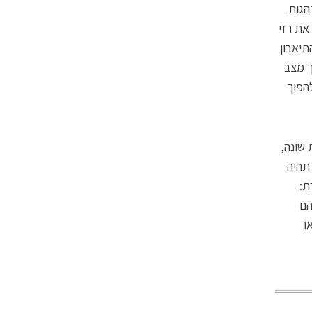
הגות
את רזי
תיאבון
ך מצב
להפוך
ן קצת שונה,
תהיה
ת:
הם
ו