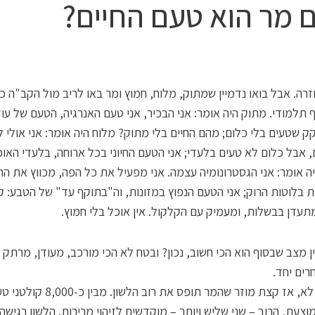
 מר הוא טעם החיים?
רה. אבל בואו נדמיין שמתוק, מלוח, חמוץ ומר באו לריב מול הקב"ה כ
 תלמודי. מתוק היה אומר: אני הבכיר, אני טעם האנרגיה, הטעם של עוד
קק שטעים בלי כלום; מהם החיים בלי מתוק? מלוח היה אומר: אני אולי 
, אבל כלום לא טעים בלעדי; אני הטעם החיוני בכל ארוחה, בלעדי האו
ה אומר: אני הגסטרונומיה עצמה. אני מפעיל את כל הפה, מכווץ את הח
 בלוטות הרוק; אני הטעם הנפוץ במזונות, וה"בתוקף עד" של הטבע: ק
תעדן בבשלות, ומעמיק עם הקלקול. אין אוכל בלי חמוץ.
ן מצב שבסוף הוא הכי חשוב, נכון? ובטח לא הכי מורכב, מעודן, מרתק 
ים יחד.
אבל אם לא, אז קצת מוזר שהמר תופס את רוב הלשון. מבין כ-00
וצעת, הרוב – שני שליש ויותר – מוקדשים לזיהוי מרירות. הלשון רגישה