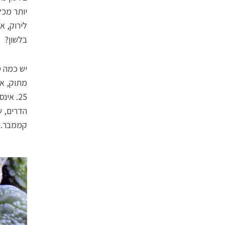
יותר מכל
לירוק, א
בלשון?
יש כמה ס
25. אי
הדרים, ש
קממבר. ו