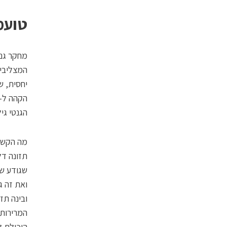
טועמ
מחקר גנ
המצליבים
הגנטי גי
תזונה דל
שגודע שו
ואת זה ג
ובינה תז
המרירות.
היכולת ל