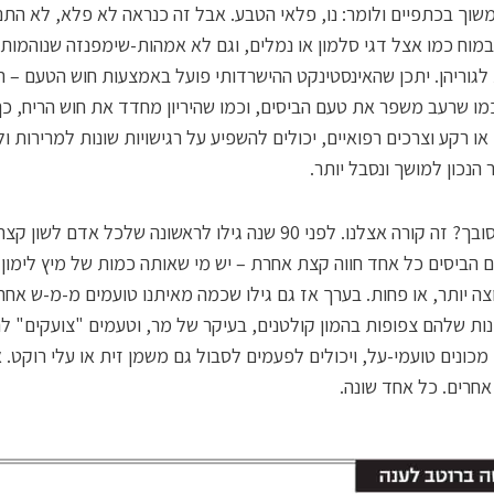
וך בכתפיים ולומר: נו, פלאי הטבע. אבל זה כנראה לא פלא, לא התנ
מוח כמו אצל דגי סלמון או נמלים, וגם לא אמהות-שימפנזה שנוהמות 
לגוריהן. יתכן שהאינסטינקט ההישרדותי פועל באמצעות חוש הטעם – ה
כמו שרעב משפר את טעם הביסים, וכמו שהיריון מחדד את חוש הריח, כ
 או רקע וצרכים רפואיים, יכולים להשפיע על רגישויות שונות למרירות ו
הנכון למושך ונסבל יותר.
נשמע מסובך? זה קורה אצלנו. לפני 90 שנה גילו לראשונה שלכל אדם לשו
 הביסים כל אחד חווה קצת אחרת – יש מי שאותה כמות של מיץ לימון 
ה יותר, או פחות. בערך אז גם גילו שכמה מאיתנו טועמים מ-מ-ש אחר
ת שלהם צפופות בהמון קולטנים, בעיקר של מר, וטעמים "צועקים" ל
מכונים טועמי-על, ויכולים לפעמים לסבול גם משמן זית או עלי רוקט. א
חרים. כל אחד שונה.