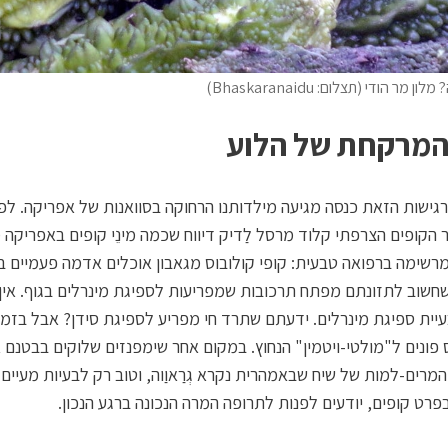
 מר הודי (תצלום: Bhaskaranaidu)
המרקחת של הלוע
 הקופים הצרפתי קלוד מרסל לַדיק דיווח שכמה מינֵי קופים באפריקה 
רשימה ברפואה טבעית: קופי קולובוס מגאבון אוכלים אדמה פעמיים ב
חשוב לתזונתם מפתח תרכובות שמפריעות לספיגת מינרלים בגוף. אין
יית ספיגת מינרלים. ידעתם שתרד חי מפריע לספיגת סידן? אבל בזמן 
 פונים ל"מולטי-ויטמין" הנחוץ. במקום אחר שימפנזים שלוקים בבטנם 
המרים-למות של שיח שבאמהרית נקרא גְרַאוַוה, וטוב רק לבעיות מעיים.
ובפרט קופים, יודעים לפנות לתרופה המרה הנכונה ברגע הנכון.