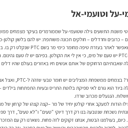
י-על וטועמי-אל
טי משנות התשעים גילה שטועמי-על שממורמרים בעיקר מצמחים ממ
 – כרובים וחרדלים – חולקים תכונה משותפת: יש להם בלשון קולטן-מ
יחסית, שאפשר לאתר בעזרת טיפה מחומר כימי מר בשם PTC שנקלט רק 
הקהה ל-PTC יש טעם של מים, כי אין לי את הקולטן. בפיהם יש לו טעם גהינום
לה שאבותיהם הרחוקים של אותם אנשים חיו באזורים בעולם שהיו דלים ב
מה הקשר? בצמחים ממשפחת המצליבים יש חומ
ה ביוד הוא גורם לאי ספיקת בלוטת התריס ובעיות התפתחות בילדים –
שלות. הנגעלים מכרוב שרדו.
ילו הודות למעקב אחרי קולטן יחיד של מר –קצה קצהו של קרחון של מו
ונתית נשכחת שנטבעה בנו רק דרך דיוקי "טעים" ו"לא טעים", דרך ספ
 כיום, בעולמנו הבטוח, אנחנו זקוקים לזה פחות. נשארנו רק עם המזכר
הכיר, לחקור וליהנות מהמורכבות והעושר של טעם הסכנה. וזה רק הודו