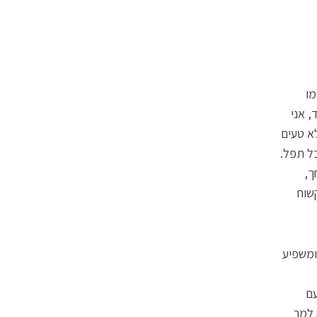
מו
, אני
לא טעים
כל תפל.
ך,
שוח
ומשפיע
8,0 קולטני טעם
 למר