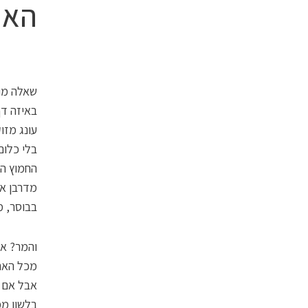
האם
שאלה מוז
באיזה דף
עונג מזו
בלי כלום
החמוץ הי
מדרבן את
בבוסר, מ
והמר? אי
מכל האחר
בלשון ממ