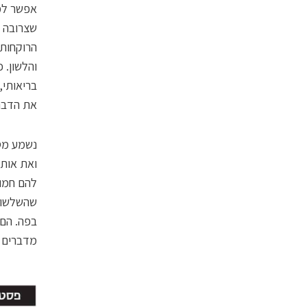
אפשר למש
שצרובה ב
הרוקחות 
והלשון. 
בריאותי,
את הדבר 
ואת אותם
להם חמוצ
שהשלשונו
בפה. הם 
מדברים א