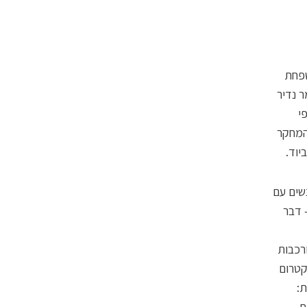
שפחת
ר נדיר
בו. בפי
. המחקר
יוד.
ר טבעי שזהה ל-PTC, ואצל אנשים עם
 דבר
רכבות
קטרום
ת:
ת