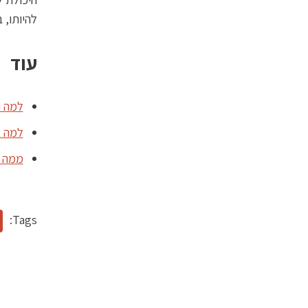
להיותו, 
עוד
למה ה
למה א
ממה ע
Tags: