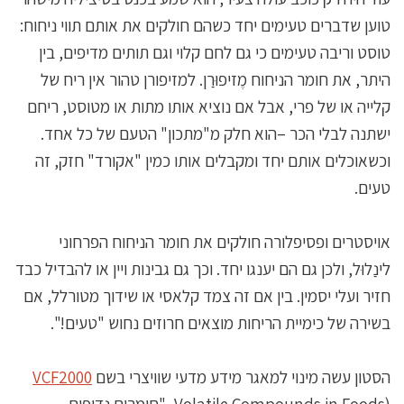
טוען שדברים טעימים יחד כשהם חולקים את אותם תווי ניחוח:
טוסט וריבה טעימים כי גם לחם קלוי וגם תותים מדיפים, בין
היתר, את חומר הניחוח מֶזיפוּרַן. למזיפורן טהור אין ריח של
קלייה או של פרי, אבל אם נוציא אותו מתות או מטוסט, ריחם
ישתנה לבלי הכר –הוא חלק מ"מתכון" הטעם של כל אחד.
וכשאוכלים אותם יחד ומקבלים אותו כמין "אקורד" חזק, זה
טעים.
אויסטרים ופסיפלורה חולקים את חומר הניחוח הפרחוני
לינַלוּל, ולכן גם הם יענגו יחד. וכך גם גבינות ויין או להבדיל כבד
חזיר ועלי יסמין. בין אם זה צמד קלאסי או שידוך מטורלל, אם
בשירה של כימיית הריחות מוצאים חרוזים נחוש "טעים!".
הסטון עשה מינוי למאגר מידע מדעי שוויצרי בשם
VCF2000
(Volatile Compounds in Foods, "חומרים נדיפים