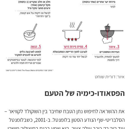
איור: דורית שוחט
הפסאודו-כימיה של הטעם
את ההשראה לחיפוש נתן הטבח שחיבר בין השוקולד לקוויאר –
הסלבריטי-שף הנודע הסטון בלומנטל. ב-2001, כשבלומנטל
עוד היה רק כוכב עולה צעיר, הוא שמע בכנס בסיציליה מישהו