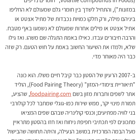
במזונות"), והתחיל לשדך בין חומרי גלם שמעולם לא החליפו
ביניהם מילה, ורק חלקו כמויות נכבדות של מתיל אצטט או
אתיל אצטט או מילים אחרות שמעולם לא נשמעו באף מטבח.
והרבה חיבורים עבדו. כאילו באמת התגלה שם משהו. ואז גילו
שלא, ולמדו את השיעור החשוב באמת על חוש הטעם. רק שזה
כבר היה מאוחר מדי.
ב-2007 הרעיון של הסטון כבר קיבל חיים משלו. הוא כונה
"תיאוריית צימודי-המזון" (Food Pairing Theory), הוליד
אתר לשפים וחברות מזון בשם
foodpairing.com
, שהציע,
תמורת מינוי יקר, ממש שירות כמו-גוגלי שמחבר לכל קולורבי
בני לוויה מפתיעים; וכנסי קולינריה שבהם שפים המציאו
מתכונים לפי תכתיבי חפיפת ניחוח ואז חזו בהסטון מתראיין
מעל הבמה המרכזית במושב הנעילה, והיתה תחושה שהבישול