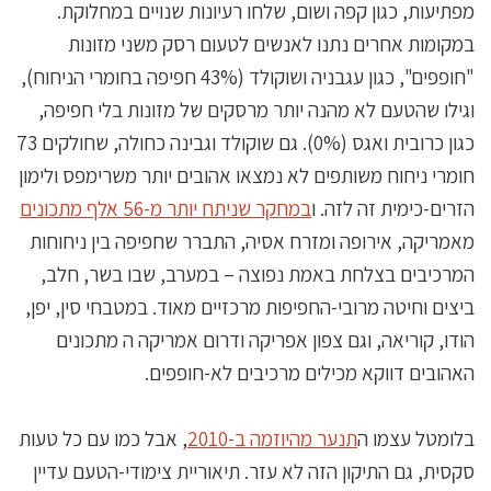
מפתיעות, כגון קפה ושום, שלחו רעיונות שנויים במחלוקת.
במקומות אחרים נתנו לאנשים לטעום רסק משני מזונות
"חופפים", כגון עגבניה ושוקולד (43% חפיפה בחומרי הניחוח),
וגילו שהטעם לא מהנה יותר מרסקים של מזונות בלי חפיפה,
כגון כרובית ואגס (0%). גם שוקולד וגבינה כחולה, שחולקים 73
חומרי ניחוח משותפים לא נמצאו אהובים יותר משרימפס ולימון
הזרים-כימית זה לזה. ו
במחקר שניתח יותר מ-56 אלף מתכונים
מאמריקה, אירופה ומזרח אסיה, התברר שחפיפה בין ניחוחות
המרכיבים בצלחת באמת נפוצה – במערב, שבו בשר, חלב,
ביצים וחיטה מרובי-החפיפות מרכזיים מאוד. במטבחי סין, יפן,
הודו, קוריאה, וגם צפון אפריקה ודרום אמריקה ה מתכונים
האהובים דווקא מכילים מרכיבים לא-חופפים.
בלומטל עצמו ה
תנער מהיוזמה ב-2010
, אבל כמו עם כל טעות
סקסית, גם התיקון הזה לא עזר. תיאוריית צימודי-הטעם עדיין