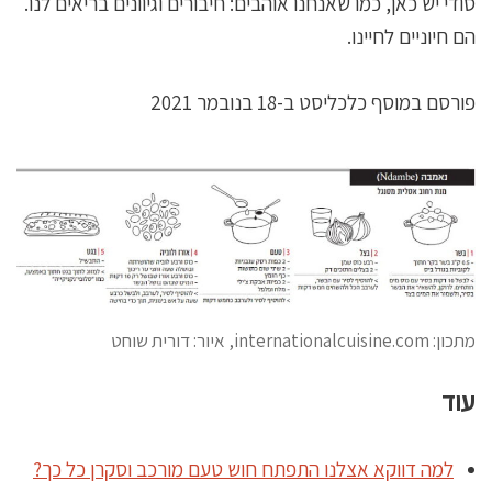
סודי יש כאן, כמו שאנחנו אוהבים: חיבורים וגיוונים בריאים לנו.
הם חיוניים לחיינו.
פורסם במוסף כלכליסט ב-18 בנובמר 2021
מתכון: internationalcuisine.com, איור: דורית שוחט
עוד
למה דווקא אצלנו התפתח חוש טעם מורכב וסקרן כל כך?