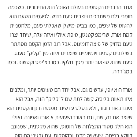
אחד הדברים הקסומים בעולם האוכל הוא החיבורים, כשכמה
חומרי גלם משתדכים ויוצרים טעם חדש. לפעמים הטעם הוא
להטוט של שפים, כמו בביס-מישלן שאכלתי פעם, מלחמניית
קמח אורז, שרימפ קטנטן, טיפת איולי ואיזה עלה, שיחד יצרו
טעם מדויק של פיצה דומינוס. אבל רוב הזמן הקסם מסתתר
בשילובים קטנים ויומיומיים שיוצרים איזה מין "קליק" מענג.
טעם שהוא טו-אוב יותר מסך חלקיו. כמו בצ'יפס וקטשופ. וכמו
במג'דרה.
אורז הוא יופי, עדשים גם. אבל יחד הם טעימים יותר, ומלבים
איזו תאוות בליסה. קשה לתת שם ל"קליק" הזה, אבל הוא
איננו באורז וגזר, ולא בסלט עדשים. מפגש הדגן והקטנית הוא
שיוצר את זה, שם, וגם באורז ושעועית א אורז ואפונה. ואולי
הוא חלק מסוד ההצלחה של חומוס, שהוא מקטנית, שמנוגב
דווקא בפיתה, שעשויה מדגן. ובקוסקוס, עם גרגירי החומוס