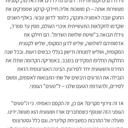
גידלו דגנים וקטניות יחד. דגנים מדלדלים את האדמה, קטניות
מעשירות אותה – הן מושכות אליה חיידקי-קרקע שמפרקים את
החנקן שבה לאמוניה וחנקה, כלומר לדשן טבעי. באלף השנים
שקדמו לחקלאות התעשייתית איכרי העולם, מסין עד ספרד,
גידלו תבואה ב"שיטת שלושת השדות". הם חילקו את
אדמותיהם לשלושה, שליש לדגן המקומי, שליש לקטנית
המקומית, ושליש למנוחה ודישון בגללי כבשים רועות. ובכל שנה
החלקות החליפו תפקידים בסבב. באמריקה הקדומה שתלו את
התירס והשעועית יחד לסירוגין. הבינה האגרונומית הזאת
הובילה את הזרעים היבשים של שתי התבואות לאסמים, ומשם
לסירים, ולהעדפת הטעם שלנו – ל"טעים" הגופני.
אז זה צירוף מקרים? אם כן, זה הקסם האמיתי. כי ה"טעים"
הגופני הזה שנוסף כשמחברים אורז ושעועית הוא מעשה ידינו.
פועלה של התרבות כמשביחת קולינריה. וגם כלל גסטרונומי