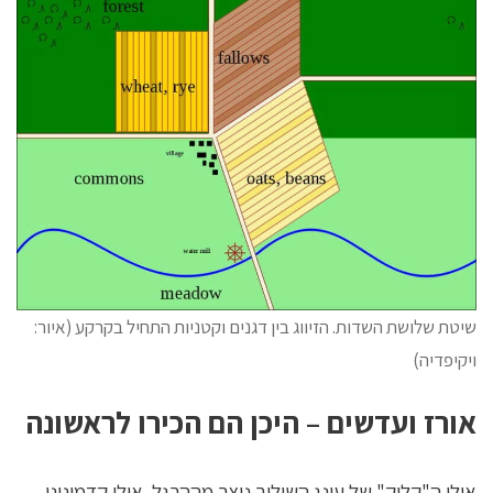
שיטת שלושת השדות. הזיווג בין דגנים וקטניות התחיל בקרקע (איור:
ויקיפדיה)
אורז ועדשים – היכן הם הכירו לראשונה
אולי ה"קליק" של עונג השילוב נוצר מההרגל. אולי קדמונינו,