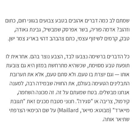
שמתם לב כמה דברים אהובים בטבע צבועים בגווני חוּם, כתום
וזהוב? אדמה פוריה, בשר אפרסק שמבשיל, גבינת גאודה,
טבק, קרמים לשיזוף עצמי, כתם צהבהב דהוי באריג צמר ישן.
כל הדברים ברשימה נצבעו לבד, הצבע נוצר בהם. אחראית לו
תופעת טבע מסוימת, שכשהיא מתרחשת במזון היא גם צובעת
אותו — וגם יוצרת בו טעם. ולא סתם טעם, אלא את תערובת
התבלינים הטעימה בעולם, את החוויה שבמידה רבה, למענה
אנחנו מבשלים. בטח שמעתם על זה. זה מכונה השחמה,
קירמול, צריבה או "סגירה". חנוני מטבח מכנים זאת "תגובת
מייארד" (מבוטא: מייאר, Maillard) על שם הכימאי הצרפתי
שתיאר אותה.