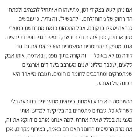
אם ניתן לגוש בצק די זמן, מתישהו הוא יתחיל להצהיב ולפתח
הד רחוק של ניחוח־לחם. "להבשיל". זה נדיר, כי עובשים
כנראה יטפלו בו קודם. אבל התכהות כזאת מתרחשת במוצרי
מזון ארוזים, כגון אבקת חלב יבשה, חטיפי דגנים ופירות יבשים.
אחד מתפקידי החומרים המשמרים הוא להאט את זה. וזה
קורה גם לא באוכל — זה קורה בתוך גופנו, ובאדמה, אותו אבק
סלעים, שכבר מיליוני שנים מעורבב בשרידים אורגניים
שמתפרקים ומתרכבים לחומרים חומים. תגובת מייארד היא
תכונה של הטבע.
ההשחמה היא מדע ואמנות. כימאים מתעניינים בתופעה בלי
קשר לאוכל. טבחים מתמחים בה בלי קשר למדע. ואותי
מעניינת בכלל שאלה אחרת: למה אנחנו אוהבים דווקא את זה,
את מרק הרסיסים החום? האם הם באמת, בצירוף מקרים, אכן