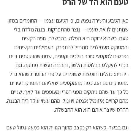
טעם הוא הד של הרס
כאן הטבע והשירה נפגשים, כי הטעם עצמו — החומרים במזון
שנותנים לו את טעמו — נוצר מהתפרקות. בננה נולדת בלי
טעם. כשהיא ירוקה היא תפלה. בהבשלה, גופה הקשיח
והמסוקס מעמילנים מתחיל להתפרק. העמילנים הקשיחים
נפרטים למקטעי סוכר הולכים וקטנים, שמתישהו קטנים דיים
בכדי להיקלט בבלוטות הלשון, והבננה נעשית מתוקה. וגם
ריחנית: כהלים וחומצות ששומרים על פרי הבוסר כשהוא גדל
מתפרקים גם הם. כמה מהמקטעים שאליהם התפרקו זעירים
כל כך עד שהם ניתקים מפני הפרי ומעופפים עד לאף. שניים
מהם קרויים איזומיל אצטט ויוגנול. מהם עשוי עיקר ריח הבננה.
ההרס שיוצר אותם הוא הוא ההבשלה.
וגם בבשר. כשהוא רק נקצב מתוך הגוויה הוא כמעט נטול טעם