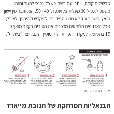
מבשילים קודם, ויותר. וגם בשר: כשצלי נכנס לתנור וחומו
מטפס לאט ל־30 מעלות צלזיוס, ול־40 ו־50, הוא עובר מין יישון
מואץ. השריר עוד לא חם מספיק כדי להיקרש ולהיהפך לאוכל,
אבל האנזימים הלוהטים מרככים את הסיבים בקצב מואץ פי
15 בהשוואה למקרר. והפירוק הזה מוסיף טעם. יוצר "בשלות".
איור: דורית שוחט
הבנאליות המרתקת של תגובת מייארד