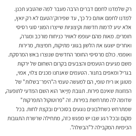
רק שלמדנו לחמם דברים הרבה מעבר למה שהטבע תכנן.
למדנו לחמם אותם כל כך, עד שפירוק־הטעם לא רק יואץ,
אלא יגיע לרמות חדשות וקיצוניות שייצרו המוני סוגי רסיסי
חומרים. מאות מהם יעופפו לאוויר כניחוח מורכב ומגרה,
ואחרים ישגעו את הלשון בגווני מתיקות, חמיצות, מרירות
ואוממי. כולם מרסיסי החומר החדשים שנוצרו באש המרסקת.
משם מגיעים הטעמים והצבעים בקרום השחום של ירקות
בגריל ומאפים בתנור. הטעמים שאנחנו מכנים צלוי, אפוי,
מטוגן או ריח טופי, הם למעשה טעמי ה"היפר־בשלות" של
המזונות שאינם פירות. תגובת מְיַיאר הוא השם המדעי לתופעה,
שדומה לה מתרחשת בפירות. זה "פרוטוקול התפרקות"
שמתרחש כשחלבונים נוגעים בסוכרים ובקצת לחות. בכל
מקום ובכל רגע שבו יש מפגש כזה, מתחילה שרשרת התגובות
הכימיות המקבילה ל"הבשלה".