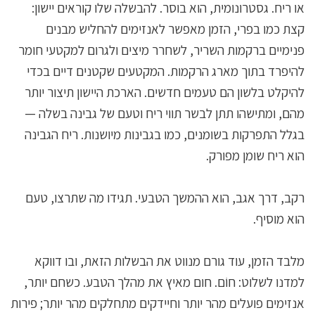
או ריח. גסטרונומית, הוא בוסר. להבשלה שלו קוראים יישון:
קצת כמו בפרי, הזמן מאפשר לאנזימים להחליש מבנים
פנימיים ברקמות השריר, לשחרר מיצים ולגרום למקטעי חומר
להיפרד בתוך מארג הרקמות. המקטעים שקטנים דיים בכדי
להיקלט בלשון הם טעמים חדשים. הארכת היישון תיצור יותר
מהם, ומתישהו תתן לבשר תווי ריח וטעם של גבינה בשלה —
בגלל התפרקות בשומנים, כמו בגבינות מיושנות. ריח הגבינה
הוא ריח שומן מפורק.
רקב, דרך אגב, הוא ההמשך הטבעי. תגידו מה שתרצו, טעם
הוא מוסיף.
מלבד הזמן, עוד גורם מנווט את הבשלות הזאת, ובו דווקא
למדנו לשלוט: חוֹם. חום מאיץ את מהלך הטבע. כשחם יותר,
אנזימים פועלים מהר יותר וחיידקים מתחלקים מהר יותר; פירות