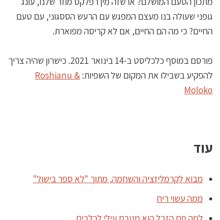
מתכון הטעם המושלם? או שזה מין רפלקס מוזר שלנו, עונג
גופני שעולה בנו מעצם המפגש עם הרעש הססגוני, עם טעם
החיים? כי מה הם החיים, אם לא קריסה מפוארת.
פורסם במוסף כלכליסט ב-14 בינואר 2021. כישרון שהיה צריך
להפקיע בשבילו את המקום של השפיות:
Roshianu &
Moloko
עוד
מבוא לקרמליזציה והשחמה, מתוך "לא ספר בישול"
ממה עשוי ריח
למה פח הזבל הוא מטבח עילי לכלבים