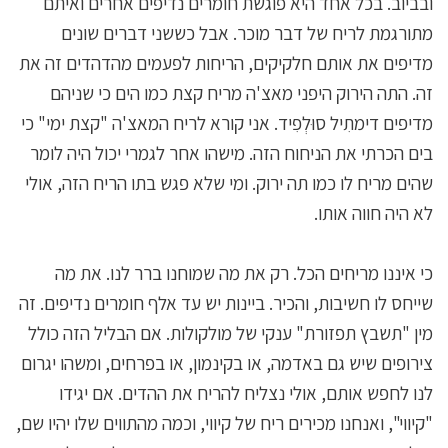
ובביוב. בכל אחד היא פוגשת חומרים נדיפים אחרים ואיתם
מתורגמת לריח של דבר מוכר. אבל כששני דברים שונים
מדיפים את אותם חלקיקים, הריחות לפעמים מהדהדים זה את
זה. התה הירוק היפני מאצ'ה מריח קצת כמו הים כי שניהם
מדיפים דימתִיל סוּלְפִיד. אני קורא לריח המאצ'ה "קצת ימי" כי
בים הכרתי את הניחוח הזה. מישהו אחר לגמרי יכול היה לומר
שהים מריח לו כמו תה ירוק. ומי שלא פגש בתו הריח הזה, אולי
לא היה חווה אותו.
כי איננו מריחים הכל. רק את מה שמוחנו ברר לנו. את מה
שייחס לו חשיבות, והכיר. ביינות יש עד אלף חומרים נדיפים. זה
מין "תשבץ תפזורת" ענקי של מולקולות. אם הבליל הזה כולל
צירופים שיש גם באדמה, או בקינמון, או בפרחים, ומשהו יגרום
לנו לחפש אותם, אולי נצליח להריח את ההדים. אם יגידו
"קיווי", ואנחנו מכירים ריח של קיווי, וכמה מהתווים שלו יהיו שם,