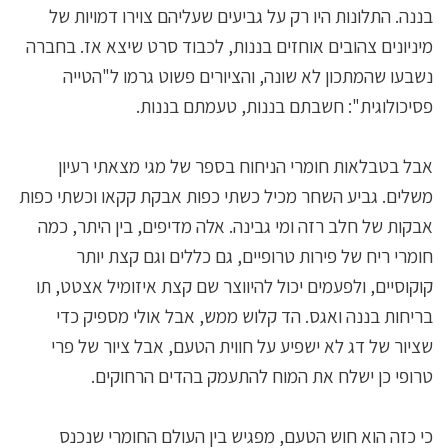
בננה. התלונות היו רק על גביעים שעליהם צוירו דמויות של
מיניונים צהובים אוחזים בננות, לכבוד סרט שיצא אז. בחברה
נשבעו שהמתכון לא שונה, והציורים פשוט גרמו ל"הטייה
פסיכולוגית": חשבתם בננות, טעמתם בננות.
אבל בטבלאות חומרי הניחוח בספר של מגי מצאתי רעיון
משלים. גביע השחר מכיל כשתי כפות אבקת קקאו וכשתי כפות
אבקות של חלב רזה ומי גבינה. אלה מדיפים, בין היתר, כמה
חומרי ריח של פירות טרופיים, גם כללים וגם קצת יותר
קוקוסיים, ולפעמים יכול להיווצר שם קצת איזומיל אצטט, תו
בריחות בננה ואגס. הד קלוש ממש, אבל אולי מספיק כדי
שציור של דג לא ישפיע על חווית הטעם, אבל ציור של פרי
טרופי כן ישלח את המוח להתעמק בהדים הרחוקים.
כי כזה הוא חוש הטעם, מפגיש בין העולם החומרי שנכנס