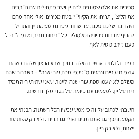
מכירים את אלה שמוזגים לכם יין וישר מתחילים עם ה"תריחו
את הליצ'י, תריחו את הקיווי"? בטח מכירים. אולי אחד מהם
היה חבר שלכם פעם, עד שחזר מסדנת טעימת יין והתחיל
להדיף עובדות טריוויה ומלמולים על "ריחות חבית ואדמה" בכל
פעם קירב כוסית לאף.
תמיד זלזלתי באנשים האלה ובחיוך שבע הרצון שלהם כשהם
עוצמים עיניים ונהנים מ"טעמי ספת עור ישנה" – כשברור שהם
מעולם לא טעמו ספת עור ישנה. ליינות שאני שתיתי היה תמיד
ריח של יין. לפעמים עם סיומת של בגדי מלך חדשים.
חשבתי לכתוב על זה כי ממש עכשיו הכל השתנה. הבנתי את
הקטע, ותכף גם אתם תבינו ואולי גם תריחו. ולא רק ספות עור
ישנות, ולא רק ביין.