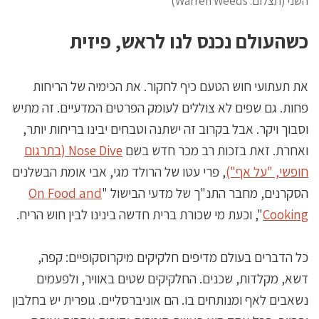
השני (תצלום: Warren Weeds)
כשהעולם נכנס לנו לראש, פיזית
את תעתועי חוש הטעם כיף לחקור. את הכימיה של הריחות
פחות. גם שפים לא צוללים לעומק הפרטים המדעיים. זה מתיש
וסבוך ויקר. אבל בקרוב זה ישתנה וטבחים יבינו בריחות יותר,
ואחרת. זאת בזכות רב מכר חדש בשם
Nose Dive (בתרגום
חופשי, "על אף")
, פרי עטו של הרולד מגי, אבי אומת הבשלנים
הסקרנים, מחבר התנ"ך של מדעי הבישול "
On Food and
Cooking
", וכעת מי שכורת ברית חדשה בינינו לבין חוש הריח.
כל הדברים בעולם מדיפים חלקיקים מיקרוסקופיים: קפה,
דשא, מקלדות, שכנים. החלקיקים שטים באוויר, ולפעמים
נשאבים לאף ומנותחים בו. הם אוניברסליים. גופרית יש בחלבון