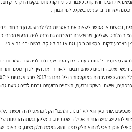
נשים את הבשר והירקות. כעבור כשתי דקות נותר בקערה רק מרק חם,
ממנה ישירות, ברעש או בשקט, לפי הצורך.
בית, ובאמת אי אפשר לשאוב את האטריות בלי להרעיש. הן רותחות מדי,
ציר הלוהט שעליהן, שבשאיבה כהלכתה גם נכנס לפה. הרעש הכרחי כד
 בארבע דקות, כמצווה ביפן. וגם אז זה לא קל. להיות יפני זה אופי.
ראה משתפר, לפחות טעם קמצוץ הציר שמתגנב לפה עם האטריות. טועמ
רעשי שאיבה דומים כשהם רוצים "לאוורר" את היין ולנדף ממנו יותר חו
ניחוח לחלל הפה. כשמעבדות באוקספורד וליוֹן נת
צרפתים, שישתו בשקט וברעש, השתייה הרועשת זכתה לדירוג טעם גבו
שמפעים אותי כאן הוא לא "בונוס הטעם" הקל מהאכילה הרועשת, אלא
יווי להרעיש. שיש הנחיות אכילה, שמתייחסים אליהן באותה הרצינות של
כאילו אופן האכילה הוא חלק ממנו. והוא באמת חלק ממנו, כי האופן שב