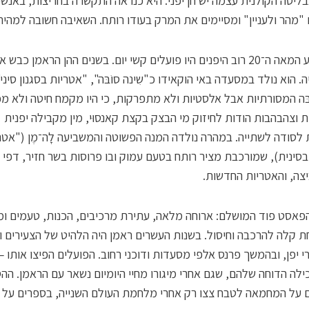
בבליסה הקולנית עצמה יש חן יפני. היא כנראה התקשרה בחריצות, באנשי
"מהר ולעניין" ומסיימים את המרק בעודו רותח. השאיבה חשובה למהיר
עד אמצע המאה ה־20 רוב היפנים היו פועלים קשי יום. בשנים ההן הראמן כבש 
. הוא נולד במסעדה באי הוקאידו כ"שִינה סוֹבּה", "אטריות בסגנון סיני
ּה המסורתיות אבל אלסטיות ולא מתפרקות, כי היו מקמח חיטה ולא מ
 וצהבהבות הודות לחיזוק מי הבצק בקצת קאנסוּי, מין מקבילה יפנית
לסודה לשתייה. במהרה נולדה המנה הפשוטה והמשביעה לָה־מֶן ("אטר
בסינית), שמורכבת מציר רותח בטעם עמוק ובו פרוסות בשר חזיר, דפי 
יצה, והאטריות החדשות.
הפאסט פוד המושלם: ארוחה מלאה, עתירת מרכיבים, הכנות, טעמים ו
 קלה להרכבה וחיסול. בשנות העשרים ראמן היה הלהיט של הצעירים ו
י יפן, ובהמשך פרנס אלפי מסעדות ודוכני רחוב. הפועלים הפיצו אותו 
לה הדוחה שלהם, שגם אחרי מיגורו מחיי היומיום נשאר עם הראמן. הה
 על המחמאה לטבח צצו רק אחרי מלחמת העולם השנייה, בספרים על נ