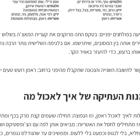
גיעה בפולחנים יפניים: בטקס התה מרוקנים את קערית המאצ'ה בשלוש 
רים אותה בין המסובים, שיתרשמו. אם בלגימה השלישית נותר הרבה נוז
ותו ברעש, כדי להיעזר באוויר הקר.
ר לתשובה השנייה והנכונה שתקבלו מהיפני ברחוב: ראמן רועש טעים יו
ות העתיקה של איך לאכול מה
ות לאיך לאכול ראמן, וזו הנפוצה: תחילה טועמים קצת מרק בכף ומתק
אז מתחילים לחסל את האטריות: מביאים אותן לפה עם הצ'ופסטיקס וש
ליא, בלי לנגוס וכמעט בלי ללעוס. וממשיכים עד שהנודלס נגמרים, כש