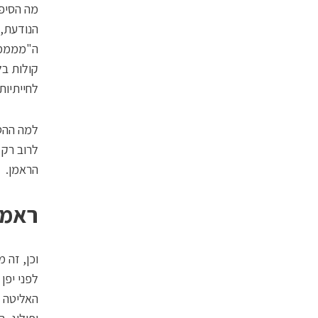
מה הסיפו
הנודעת, 
ה"מממממ
קולות בל
לחייתיות
למה ההסב
לרוב רק 
הראמן.
ראמן
וכן, זה 
לפני יפן
האליטה א