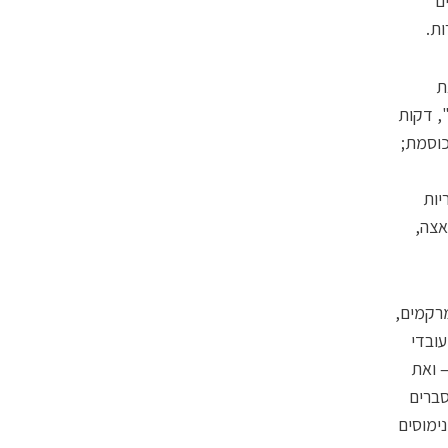
ם
ות.
את
", דקות
כוסמת;
יות
אצה,
מרקמים,
עובדי
— ואת
סברים
ימוסים