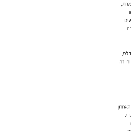
אחת,
ו
ים
נו
דלס,
ח. זה
האחרון
די.
ר