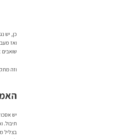
כן, יש נ
ואז מעבי
שואבים א
וזה מתקש
האמנ
יש אסכול
תיבול. ו
בצליל מח