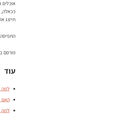
אוכלים מ
ככאלה, 
תייצג את
התפיסה ה
פורסם במוסף כלכליס
עוד
למה ר
האם ג
למה אנ