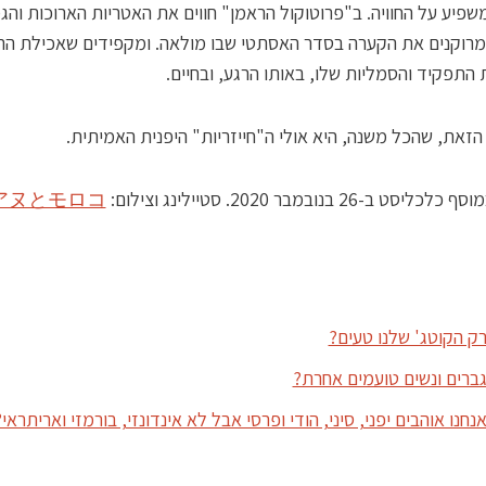
שפיע על החוויה. ב"פרוטוקול הראמן" חווים את האטריות הארוכות והג
מרוקנים את הקערה בסדר האסתטי שבו מולאה. ומקפידים שאכילת הר
 התפקיד והסמליות שלו, באותו הרגע, ובחיים.
זאת, שהכל משנה, היא אולי ה"חייזריות" היפנית האמיתית.
ט ב-26 בנובמבר 2020. סטיילינג וצילום:
アヌとモロコ
ק הקוטג' שלנו טעים?
ברים ונשים טועמים אחרת?
חנו אוהבים יפני, סיני, הודי ופרסי אבל לא אינדונזי, בורמזי ואריתראי?