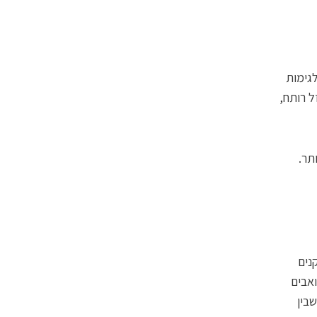
לגימות
ל רותח,
תר.
נים
ואבים
בין