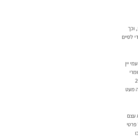
 וכך
י לסיים
י יין
מרי
נו ב־2017 מרק עגבניות ל־207
ה מעט
 עצם
 פרטי
ו