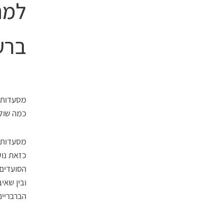
למה
ברע
מסעדות ר
כמה שולח
מסעדות ר
כזאת נוק
הסועדים 
ובין שאי
הברבריי