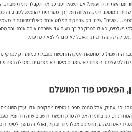
ר עם השתייה הרועשת? אם תשאלו יפני כנראה תקבלו שתי תשובות. ה
שגויה: נימוסים. היניקה הלחה היא דרך מסורתית להחמיא לטבח. זה כמ
מ…. טעים" שלנו, רק שבמקום לפלוט אנחה כאילו־ספונטנית משמיע
תי נשלטים, כאילו המרק כל כך טעים עד ששכחנו איפה אנחנו והתמסר
. אכילה שקטה רומזת: האוכל לא גרם לי לצאת מדעתי.
ר הזה שגוי? כי מחמאת היניקה הרועשת מוגבלת כמעט רק למרקי נו
לנודלס עצמם. היפנים לא שואבים מיסו ולא מפרגנים באכילה בפה פתו
, הפאסט פוד המושלם
מנהג יפני עתיק, אבל מגונה. ספרי נימוסים מתקופת אדוֹ, עידן השוגונים 
 המודרנית, גינו בחומרה אכילה מרק רועשת. חושבים שזה היה עניין מעמ
כלו לאט ובשקט, ההמונים אכלו מהר ובקול, ואולי זה נהפך לסימן היכ