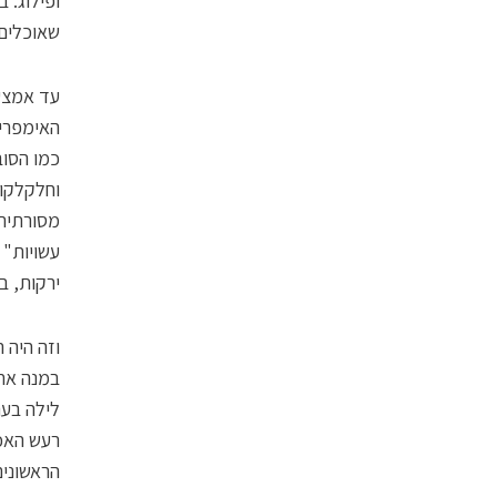
ופילוג. 
שאוכלים 
האימפריה
כמו הסוב
וחלקלקות
מסורתית 
עשויות" 
ירקות, ב
וזה היה 
במנה אחת
לילה בער
רעש האכי
הראשונים