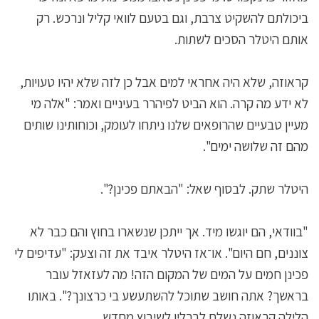
ביכולתם להשקיט צרבת, וגם בטעם לוואי קליל ונרכש. רק
אותם היטלר הסכים לשתות.
קראוזה, שלא היה אחראי למים אבל כן לזה שלא יהיו טעויות,
לא ידע מה קרה. הוא הביט לפיהרר בעיניים ואמר: "אלה מי
מעיין טבעיים שהרופאים שלנו ניתחו לעומק, וכוחותינו שותים
מהם זה שלושה ימים".
היטלר שתק. לבסוף שאל: "הבאתם פכינן?".
"בוודאי, הם יוגשו מיד. אך ייתכן שנשארו בחוץ והם כבר לא
צוננים, חם היום". או־אז היטלר איבד את זה וצעק: "עדיפים לי
פכינן חמים על המים של המקום הזה! מה לעזאזל עובר
בראשך? אתה חושב שתוכל להשתעשע בי כרצונך?". באותו
הלילה קראוזה נשלח לברלין לשיבוץ מחדש.