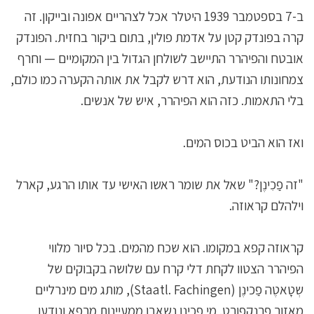
ב-7 בספטמבר 1939 היטלר אכל לצהריים אפונה ובייקון. זה
קרה בפונדק קטן על אדמת פולין, בתום ביקור בחזית. הפונדק
אובטח והפיהרר התיישב לשולחן הגדול בין המקומיים — וחרף
צמחונותו הנודעת, הוא דרש לקבל את אותה הקערה כמו כולם,
בלי התאמות. כזה הוא הפיהרר, איש של אנשים.
ואז הוא הביט בכוס המים.
"זה פַכִינֶן?" שאל את שומר ראשו האישי עד אותו הרגע, קארל
וילהלם קראוזה.
קראוזה קפא במקומו. הוא שכח מהמים. בכל סיור מלווי
הפיהרר הצטוו לקחת דלי קרח עם שלושה בקבוקים של
שְטָאטֶה פַכינֶן (Staatl. Fachingen), מותג מים מינרליים
מאזור פרנקפורט. מי פכינן נשאבו ממעיינות מרפא ונודעו