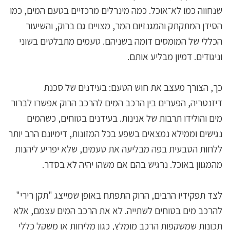
שנחווה כמו לא־אוכל. כמה מינרלים מרכזיים בטעם המים, כמו
הסידן המתקתק והמגנזיום המר, מצויים גם ברוק, והשיעור
הכללי של המומסים דומה בשניהם. טעמים מתבלטים בשוני
וניגודים. דמיון מבליע אותם.
כך, הצורך מעצב את חוש הטעם: בעידנים של סכנת
דיזנטריה, הפערים בין הרכב המים להרכב הרוק אפשרו לברור
מים והולידו תרבות של אנינות. בעידנים בטוחים, כשהמים
נגישים וממילא נמצאים בשפע בכל המזונות, דימיונם הרב יותר
ללחות הטבעית בפה מבליעה את טעמים, שלא יפריע ליהנות
מהמגוון באוכל. נרגיש בהם אם משהו יהיה לא בסדר.
לצד תפקידיו הרבים, הרוק התפתח באופן שמייצג "תקן רירי"
להרכב מים בטוחים לשתייה. לא את הרכב המים עצמם, אלא
תכונות שמשקפות הרכב מומלץ, כגון מליחות או משקל כללי