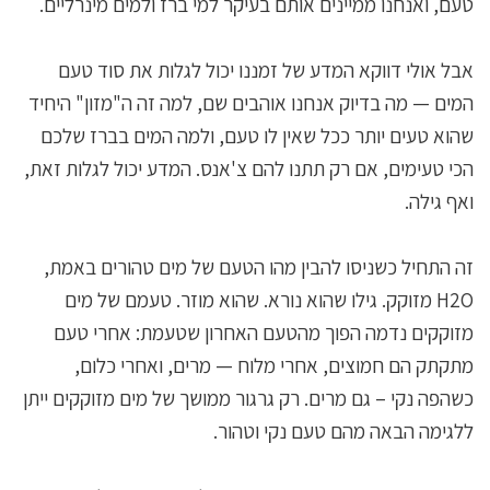
טעם, ואנחנו ממיינים אותם בעיקר למי ברז ולמים מינרליים.
אבל אולי דווקא המדע של זמננו יכול לגלות את סוד טעם
המים — מה בדיוק אנחנו אוהבים שם, למה זה ה"מזון" היחיד
שהוא טעים יותר ככל שאין לו טעם, ולמה המים בברז שלכם
הכי טעימים, אם רק תתנו להם צ'אנס. המדע יכול לגלות זאת,
ואף גילה.
זה התחיל כשניסו להבין מהו הטעם של מים טהורים באמת,
H2O מזוקק. גילו שהוא נורא. שהוא מוזר. טעמם של מים
מזוקקים נדמה הפוך מהטעם האחרון שטעמת: אחרי טעם
מתקתק הם חמוצים, אחרי מלוח — מרים, ואחרי כלום,
כשהפה נקי – גם מרים. רק גרגור ממושך של מים מזוקקים ייתן
ללגימה הבאה מהם טעם נקי וטהור.