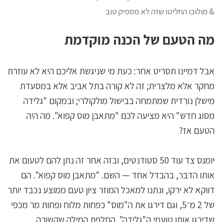
& מולוכו החליטו שזה לא מספיק טוב
מה הטעם של הכנה מוקדמת
אבל דמיינו תסריט אחר: כעת מי שניגשת אליכם היא לא עוזרת
מחקר אלא מלצרית; זה לא קורה בתל אביב אלא במסעדת
מישלן נוֹרְדית שמתמחה בבישול מולקולרי; ובמקום "גלידה
מסוג חדש" היא מציעה לכם "מתאבן מוס קפוא". מה היה
הטעם אז?
יומנס צד עוד 50 סטודנטים, ובזה אחר זה נתן להם לטעום את
אותו הדבר, בהבדל אחד — השם. "מתאבן מוס קפוא". הם
דווקא לא ירקו, ונתנו למאכל המוזר ציון טעם ממוצע נכבד יותר
של 2 מ־5, וגם דירגו את ה"מוס" כפחות מלוח ופחות מר מכפי
שדירגו אותו טועמי ה"גלידה". החלפת המילה שקשורה