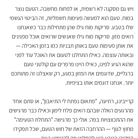
ויש גם מסקנה לא רשמית, או לפחות מחשבה. הטעם נוצר
במוח. טעם הוא למעשה פעימות חשמליות, זה הביטוי הגשמי
שלו בטבע. סריקות מוח גילו שהן מתחילות כבר כשאנחנו
רואים מזון. סריקות מוח גילו שאנשים שרואים אוכל מפגינים
את אותן פעימות טעם באותן תבניות כמו בזמן האכילה —
ובאותה עוצמה. כאילו התחלנו לטעום את האוכל עוד לפני
שהוא הגיע לפינו, כאילו היינו פרפרים עם קולטני טעם
ברגליים, שדוגמים את המזון במגע, רק שאצלנו זה מתוחכם
יותר. אנחנו דוגמים אותו בציפיות.
קרייבינג, רתיעה, "פתאום נפתח לי התיאבון", או סתם אחד
מהרגעים האלה שבהם רואים פלח לימון וכאילו כבר מרגישים
את ההתכווצויות בפה: אולי כך מרגישה "התחלת הטעימה"
מחוץ לגוף — ההרחבה הזאת של חוש הטעם, שכל תפקידו
המקורי בטבע הוא להחליט מה להטמיע בגוף.