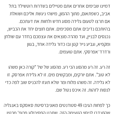
דמיינו שבימים אחרים אתם מטיילים בשדרות רוטשילד בתל
אביב, כשפתאום, מתוך ההמון, מישהי ניגשת אליכם ושואלת
אם תרצו לטעום גלידה מסוג חדש ולחוות את דעתכם.
בהיותכם נדיבים אתם מסכימים. אתם חוצים יחד את הכביש,
נכנסים לבניין, ועד מהרה מוצאים את עצמכם בחדר עם שולחן
ומקפיא, וגביע נייר קטן ובו כדור גלידה אחד, בגוון
ורדרד־אפרסקי. אתם טועמים.
זה רע. זה רע מהסוג הכי רע. מהסוג של של "קורה כאן משהו
לא טוב". אתם יורקים, ומבקשים מים. זו לא גלידת אפרסק. זו
לא גלידה. זה משהו מלוח ומר שלא תעזו להכניס שוב לפה כדי
לנסות לזהות. זה איכס נטול שם.
כך לפחות הגיבו 49 סטודנטים מאוניברסיטת סאסקס באנגליה
שהתנדבו לניסוי הטעימה הזה, שתכנן הפסיכולוג פרופ' מרטין