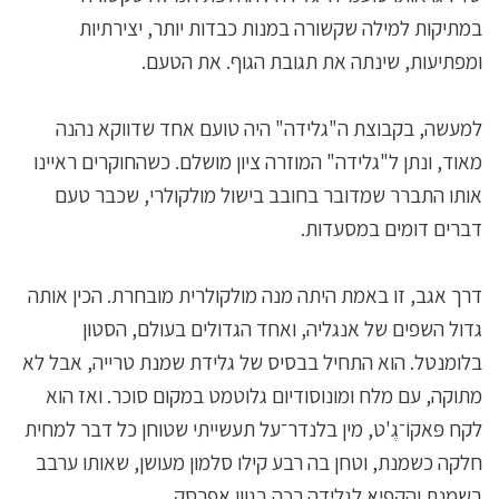
במתיקות למילה שקשורה במנות כבדות יותר, יצירתיות
ומפתיעות, שינתה את תגובת הגוף. את הטעם.
למעשה, בקבוצת ה"גלידה" היה טועם אחד שדווקא נהנה
מאוד, ונתן ל"גלידה" המוזרה ציון מושלם. כשהחוקרים ראיינו
אותו התברר שמדובר בחובב בישול מולקולרי, שכבר טעם
דברים דומים במסעדות.
דרך אגב, זו באמת היתה מנה מולקולרית מובחרת. הכין אותה
גדול השפים של אנגליה, ואחד הגדולים בעולם, הסטון
בלומנטל. הוא התחיל בבסיס של גלידת שמנת טרייה, אבל לא
מתוקה, עם מלח ומונוסודיום גלוטמט במקום סוכר. ואז הוא
לקח פּאקוֹ־גֶ'ט, מין בלנדר־על תעשייתי שטוחן כל דבר למחית
חלקה כשמנת, וטחן בה רבע קילו סלמון מעושן, שאותו ערבב
בשמנת והקפיא לגלידה רכה בגוון אפרסק.