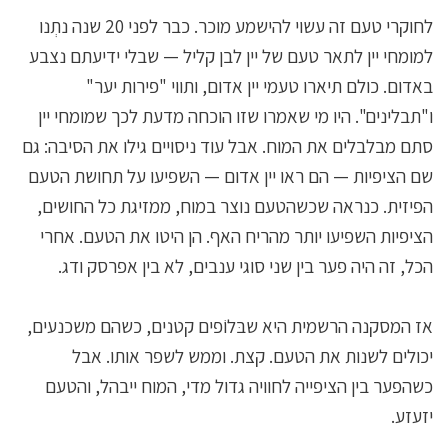
לחוקרי טעם זה עשוי להישמע מוכר. כבר לפני 20 שנה נתְנו
למומחי יין לתאר טעם של יין לבן קליל — שבלי ידיעתם נצבע
באדום. כולם תיארו טעמי יין אדום, ותווי "פירות יער"
ו"תבלינים". היו מי שאמרו שזו הוכחה מדעת לכך שמומחי יין
סתם מבלבלים את המוח. אבל עוד ניסויים גילו את הסיבה: גם
שם הציפיות — הם ראו יין אדום — השפיעו על תחושת הטעם
הפיזית. כנראה שכשהטעם נוצר במוח, ממזיגת כל החושים,
הציפיות השפיעו יותר מהריח האף. הן היטו את הטעם. אחרי
הכל, זה היה פער בין שני סוגי ענבים, לא בין אפרסק ודג.
אז המסקנה הרשמית היא שבּלוֹפים קטנים, כשהם משכנעים,
יכולים לשנות את הטעם. קצת. וממש לשפר אותו. אבל
כשהפער בין הציפייה לחוויה גדול מדי, המוח ייבהל, והטעם
יזעזע.