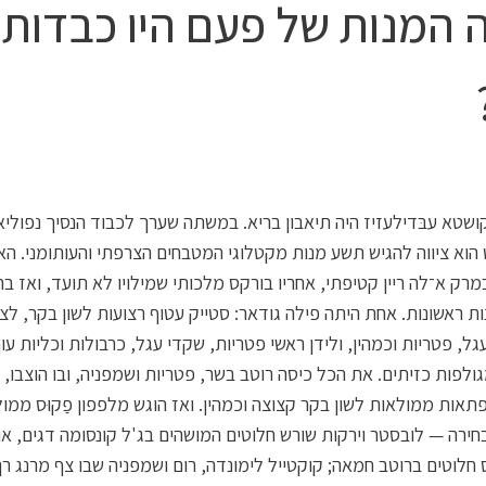
 המנות של פעם היו כבדות 
ושטא עבּדילעזיז היה תיאבון בריא. במשתה שערך לכבוד הנסיך נפוליאו
הוא ציווה להגיש תשע מנות מקטלוגי המטבחים הצרפתי והעותומני. הא
רק א־לה ריין קטיפתי, אחריו בורקס מלכותי שמילויו לא תועד, ואז בחי
ת ראשונות. אחת היתה פילה גודאר: סטייק עטוף רצועות לשון בקר, לצ
גל, פטריות וכמהין, ולידן ראשי פטריות, שקדי עגל, כרבולות וכליות עוף
גולפות כזיתים. את הכל כיסה רוטב בשר, פטריות ושמפניה, ובו הוצבו, 
תאות ממולאות לשון בקר קצוצה וכמהין. ואז הוגש מלפפון פַקוּס ממו
בחירה — לובסטר וירקות שורש חלוטים המושהים בג'ל קונסומה דגים, או
חלוטים ברוטב חמאה; קוקטייל לימונדה, רום ושמפניה שבו צף מרנג רך