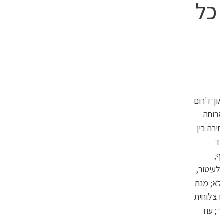
כל
ן־ז'רום
רוחה
רה בין
ד
,
לעיטור,
לא; מנת
 צלוחית
; עוד