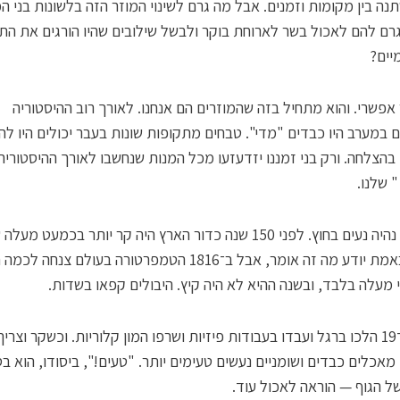
ה בין מקומות וזמנים. אבל מה גרם לשינוי המוזר הזה בלשונות בני ה
, שגרם להם לאכול בשר לארוחת בוקר ולבשל שילובים שהיו הורגים את התי
מיים?
אפשרי. והוא מתחיל בזה שהמוזרים הם אנחנו. לאורך רוב ההיסטוריה
 במערב היו כבדים "מדי". טבחים מתקופות שונות בעבר יכולים היו לה
בהצלחה. ורק בני זמננו יזדעזעו מכל המנות שנחשבו לאורך ההיסטוריה
 שלנו.
למה? כי נהיה נעים בחוץ. לפני 150 שנה כדור הארץ היה קר יותר בכמעט 
אני לא באמת יודע מה זה אומר, אבל ב־1816 הטמפרטורה בעולם צנח
 מעלה בלבד, ובשנה ההיא לא היה קיץ. היבולים קפאו בשדות.
במאה ה־19 הלכו ברגל ועבדו בעבודות פיזיות ושרפו המון קלוריות. וכשקר וצרי
 מאכלים כבדים ושומניים נעשים טעימים יותר. "טעים!", ביסודו, הוא ב
 הגוף — הוראה לאכול עוד.