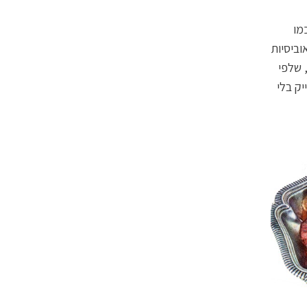
ות ביום, כמו
וביסיות
 תופעה שפעם היתה ייחודית למעמדות הגבוהים — והפועלים של המאה ה־19, שלפי
 סטייק בלי