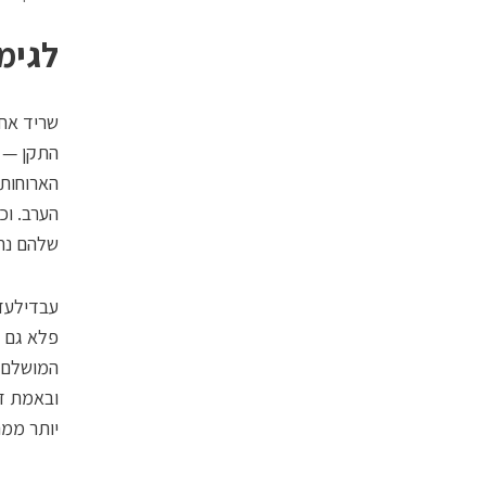
לגימ
שריד אחד
התקן — ה
הארוחות 
הערב. וכ
שלהם נח
עבדילעזי
פלא גם א
המושלם —
ובאמת זו
יותר ממה