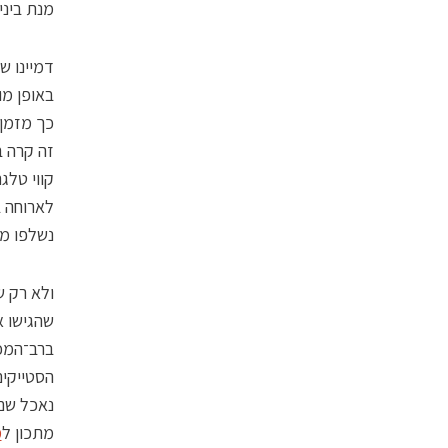
מנת ביני
דמיינו ש
באופן מו
קווי טלג
לארוחה ב
נשלפו מ
ולא רק ש
שהגישו א
הסטייקי
נאכל שם 
מתכון ל
מ