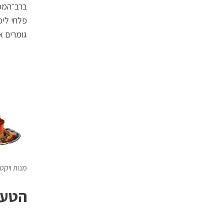
ברב־המכ
פלחי לימ
גומרים 
מנות ויקטו
הטעם