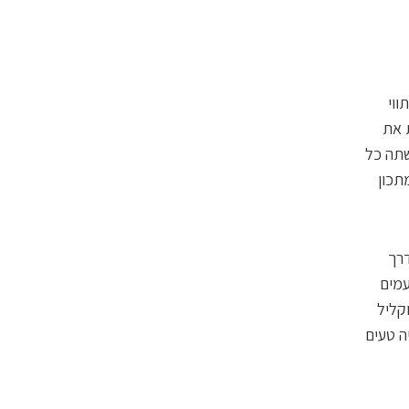
ווי
ת את
שתה כל
תכון
דרך
עמים
קליל
ה טעים