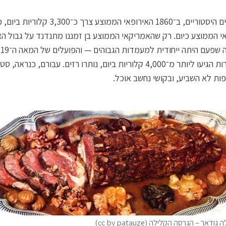
לפי נתונים היסטוריים, ב־1860 האירופאי הממוצע צרך כ־3,300 קלורי
 הממוצע כיום. רק שהאמריקאי הממוצע בן זמננו מתנדנד על גבול הא
—
כמה סברות הגיעו ליותר מ־4,000 קלוריות ביום, נותרו רזים. עבורם, כנראה,
ות לא השביע, ובקושי נחשב אוכל.
ודאר – הגרסה הקלילה (cc by patauze)