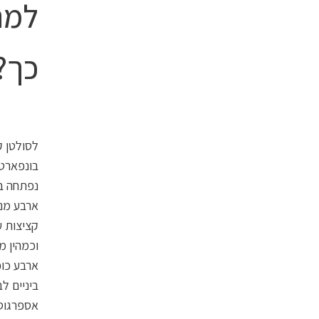
למה
כך?
לסולטן ק
בונפארט 
נפתחה במ
ארבע מנו
קציצות ע
וכמהין מ
ארבע כופ
ביניים ל
אספרגוס 