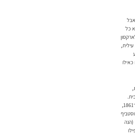
אבל
א כל
ג'נט קלארקסון
רכבת עילית,
 כאילו
,
ית.
ברב־המכר "הספר לניהול משק הבית" של איזבלה ביטון, האודטה של אנגליה ב־1861,
וסטביף
(הנה
ילו