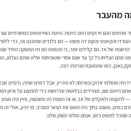
ה מהעבר
 מהימים ההם חי וקיים היום: היינות. היינות האירופאים המסורתיים עם ת
בורדו והקיאנטי והקוט דה משהו — הם בלנדים שתוכננו אז, כדי ללוו
הדשנות של אז. הם קלילים יותר, כי תכופות הם היו המשקה היחיד שנ
מה מהם הצליחו כל כך עד שגם אחרי שהארוחות שליוו אותם נעלמו, המ
קק באבן. כמו שהמטבח הצרפתי רצה.
ז היה מוסלמי אדוק ובארוחה לא היה יין. אבל דמיינו שהיה. ודמיינו שב
תם הייתם שם, מצויידים בבלוטות שדרושות כדי להתענג על איזון הט
 לתקופה ולאקלים של אז. או אז המנות היו משגעות, והיין היה טעים ו
רם כמים, והעונג בחיך היה תואם את הפאר מסביב. מי יודע, אולי זה הי
 שנוכל לתפוס כיום. אנחנו וסלטי השוק שלנו.