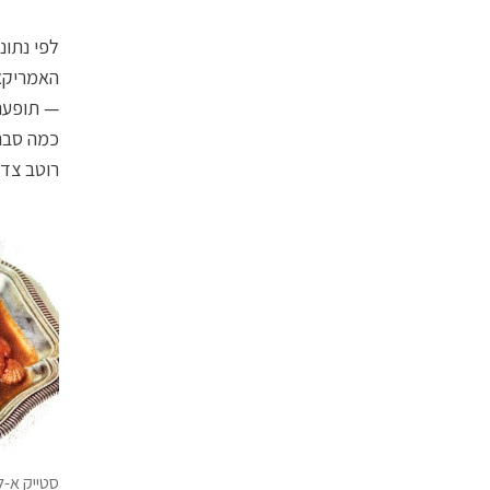
האמריקאי
רוטב צדפ
סטייק א-לה ג