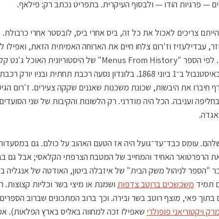
ים — פרגיות הודו — ולבסוף העיקרית. בתפריט נכתב רק: פילאף.
הייתם צריכים לאכול את כל זה, ביס אחרי ביס, לובסטר אחרי כרבולת. 
זר, עבדילעזיז וז'רום צלחו חיים את הארוחה האמיתית הזאת, ואפילו ל
כך מזמן. לפי הספר "Menus From History" של היסטוריונית האוכל 
זה קרה באיסטנבול ב־1 ביוני 1868. בלונדון נסעה רכבת תחתית ובניו יורק 
רף חיברו את היבשות, שכונת משכנות שאננים שקקה צעירים. ז'רום הגיע
חליפה ועניבה. הכל היה מודרני. רק הלשונות והקיבות של שני הסועדים
אגדה.
להם. עומס כבד־עד־גועל היה אז הטעם האהוב על כולם. גם במסעדות
ת הרפרטואר האחיד והמחייב של המטבח הצרפתי הקלאסי; אבל גם בב
ם תמיד
משכשכים ברוטב צדפות
ושמנת או מיצי בשר וכליות קצוצות. ר
בתוך פאי, מוצף רוטב בשר ובירה. וכך ברוב המתכונים שברוב הספרים 
רק ויקטוריאני פופולרי
שאפילו זכה למחווה באליס בארץ הפלאות). אפ