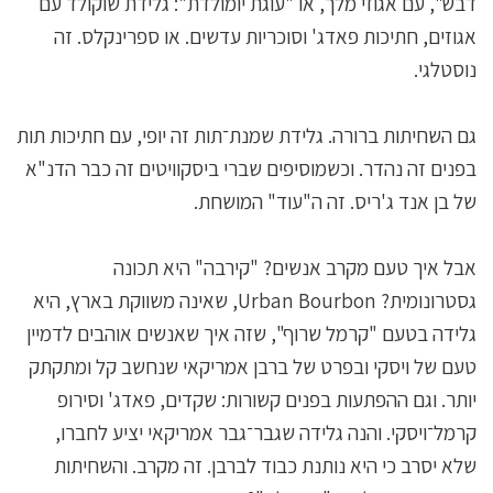
דבש", עם אגוזי מלך, או "עוגת יומולדת": גלידת שוקולד עם
אגוזים, חתיכות פאדג' וסוכריות עדשים. או ספרינקלס. זה
נוסטלגי.
גם השחיתות ברורה. גלידת שמנת־תות זה יופי, עם חתיכות תות
בפנים זה נהדר. וכשמוסיפים שברי ביסקוויטים זה כבר הדנ"א
של בן אנד ג'ריס. זה ה"עוד" המושחת.
אבל איך טעם מקרב אנשים? "קירבה" היא תכונה
גסטרונומית? Urban Bourbon, שאינה משווקת בארץ, היא
גלידה בטעם "קרמל שרוף", שזה איך שאנשים אוהבים לדמיין
טעם של ויסקי ובפרט של ברבן אמריקאי שנחשב קל ומתקתק
יותר. וגם ההפתעות בפנים קשורות: שקדים, פאדג' וסירופ
קרמל־ויסקי. והנה גלידה שגבר־גבר אמריקאי יציע לחברו,
שלא יסרב כי היא נותנת כבוד לברבן. זה מקרב. והשחיתות