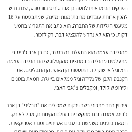
הפרקים הביאו אותו למטה בן אנד ג'ריס בוורמונט, שם נדרש
להכין ארוחת עובדים מרובת־מנות ומזינה, שמתבססת על 16
מטעמי הגלידות של החברה. הוא כתב את התפריט בחמש
דקות. כי הוא לא נדרש להמציא דבר, רק לזכור.
מהגלידה עצמה הוא התעלם. זה בסדר, גם בן אנד ג'ריס די
מתעלמים מהגלידה: במחצית מהקטלוג שלהם הגלידה עצמה
היא וניל או שוקולד. התוספות הן האופי. הן התבלינים. את
הקנבס הלבן של גלידה וניל ממלאים בייגלה, חמאת בוטנים
וסירופ שוקולד, ומקבלים צ'אבי האבי.
אירווין בחר מתכוני בשר וירקות שמכילים את "תבליני" בן אנד
ג'ריס. אמנם רובם מתקשרים בעולם הקינוחים, אבל לא רק.
חמאת בוטנים משמשת ברטבים אסייתיים ומנות אפריקאיות.
הרבה מנות בשר מבושלות עם פירות. פרופילי טעם ושילובי