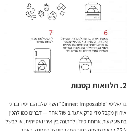
2. הלוואות קטנות
בריאליטי "Dinner: Impossible" השף־סלב הבריטי רוברט
אירווין מקבל מדי פרק אתגר בישול אחר — דברים כמו להכין
בתשע שעות ארוחת פיוז'ן לחתונה בין אירי ואסייתית, או לבשל
ל־75 כבאים משתה בתוך המטבחון של התחנה. באחד