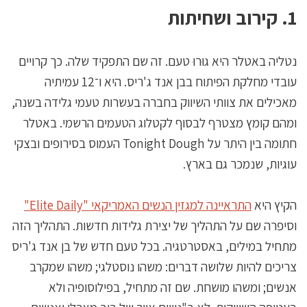
1. קירוב ושחיתות
נטליה באטלר היא גוּרוּ טעם. זה שם התפקיד שלה. כך קרויים
עובדי מחלקת הפיתוח בבן אנד ג'ריס. היא ו־12 עמיתיה
מאכילים את צוותי השיווק בחברה בעשרות טעמי גלידה בשנה,
ומהם קומץ מצטרף לבסוף לקטלוג הטעמים הרשמי. באטלר
חתומה בין היתר על Tonight Dough העמוס בסירופים ובצקי
עוגיות, שנמכר גם בארץ.
הקיץ היא
התראיינה למגזין הנשים האמריקאי "Elite Daily"
וסיפרה שם על התהליך של יצירת גלידות חדשות. התהליך הזה
מתחיל במילים, באסטרטגיה. בכל טעם חדש של בן אנד ג'ריס
צריכים להיות שלושה דברים: משהו נוסטלגי; משהו שמקרב
אנשים; ומשהו מושחת. שם זה מתחיל, בפילוסופיה ולא