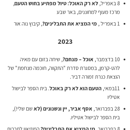
8 באפריל,
לא רק האוכל: טיול מפתיע בחוש הטעם
,
מרכז מעוף למחוננים, באר שבע
1 באפריל ,
מי המציא את התבלינים?
, קיבוץ נוה אור
2023
10 בדצמבר,
אוכל – מנחם?
, שיחה בזום עם מאיה
להט-קרמן, במסגרת סדרת "התקווה, חוכמה מנחמת" של
הוצאת כנרת זמורה דביר.
11במאי,
הטעם הוא לא רק באוכל
. בית הספר לבישול
אטיליו
28 בפברואר,
אסף אביר, יין ונשנונים (לא
שם שלי!),
בית הספר לבישול אטיליו.
8 בפברואר,
מי המציא את התבלינים?
המוזיאון לתרבות