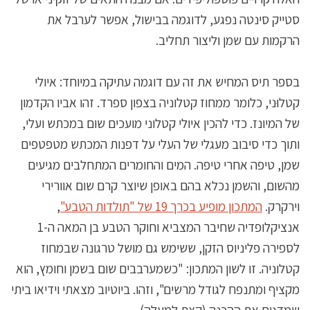
סטייק סינטה נפגע, לדוגמה בבישול, אפשר לערבל את
הרקמות עם שמן וליצור תחליב.
בספר תיס המחיש את זה עם דוגמה עתיקה במיוחד: איולי
קטלוּני, כלומר ממחוז קטלוניה בצפון ספרד. זהו אביו הקדמון
של המיונז. כדי להכין איולי קטלוני מועכים שום במכתש ועלי,
ותוך כדי סיבוב מעגלי של העלי על דפנות המכתש מטפטפים
שמן, טיפה אחרי טיפה. המים והחומרים המתחלבים מגיעים
מהשום, והשמן נכלא בהם באופן שיוצר קרם שום אוורירי
וירקרק.
המתכון מופיע בכרך 19 של "תולדות הטבע"
,
אנציקלופדיה שחיבר המצביא וחוקר הטבע בן המאה ה-1
לספירה פליניוס הזקן, ששימש גם מושל טרגונה שבמחוז
קטלוניה. זו לשון המתכון: "כשמערבבים שום בשמן וחומץ, הוא
מקציף ומתנפח לגודל מרשים", וזהו. ביוטיוב מצאתי וידיאו ביתי
שמדגים את ההכנה (קצת למעלה).