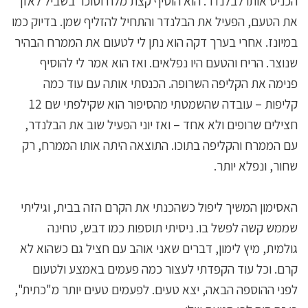
הכניס אותו לבלנדר. הוא הוסיף קצת מלח וסוכר בשביל לאזן
את הטעם, הפעיל את הבלנדר והתחיל להזליף שמן. בדיוק כמו
במיונז. אחרי בערך דקה הוא נתן לי לטעום את הממרח הבהיר
שנוצר. הריח והטעם היו נפלאים. ואז הוא אמר לי להוסיף
פנימה את הקליפה השרופה. הכנסתי אותה עם עוד כמה
קליפות – עובדה שהשמטתי מהסיפור הוא שקילפתי שם 12
חצילים שרופים ולא אחד – ואז יוני הפעיל שוב את הבלנדר,
עם הממרח והקליפה בתוכו. התוצאה היתה אותו הממרח, רק
שחור, ונפלא יותר.
האסימון המשיך ליפול כשהכנתי את הקרם הזה בבית, וגיליתי
שממש קשה לפשל בו. ניסיתי תוספות כמו דבש, טחינה
גולמית, מיץ לימון, דברים שאני אוהב עם חציל גם כשהוא לא
קרם. וכל עוד הקפדתי לעצור כמה פעמים באמצע ולטעום
לפני ההוספה הבאה, יצא טעים. לפעמים טעים יותר מ"כתית",