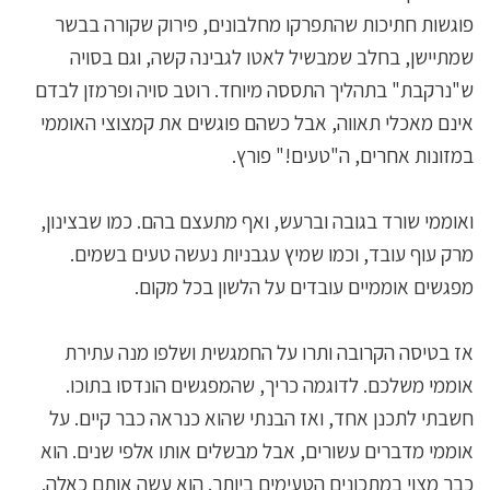
פוגשות חתיכות שהתפרקו מחלבונים, פירוק שקורה בבשר
שמתיישן, בחלב שמבשיל לאטו לגבינה קשה, וגם בסויה
ש"נרקבת" בתהליך התססה מיוחד. רוטב סויה ופרמזן לבדם
אינם מאכלי תאווה, אבל כשהם פוגשים את קמצוצי האוממי
במזונות אחרים, ה"טעים!" פורץ.
ואוממי שורד בגובה וברעש, ואף מתעצם בהם. כמו שבצינון,
מרק עוף עובד, וכמו שמיץ עגבניות נעשה טעים בשמים.
מפגשים אוממיים עובדים על הלשון בכל מקום.
אז בטיסה הקרובה ותרו על החמגשית ושלפו מנה עתירת
אוממי משלכם. לדוגמה כריך, שהמפגשים הונדסו בתוכו.
חשבתי לתכנן אחד, ואז הבנתי שהוא כנראה כבר קיים. על
אוממי מדברים עשורים, אבל מבשלים אותו אלפי שנים. הוא
כבר מצוי במתכונים הטעימים ביותר. הוא עשה אותם כאלה.