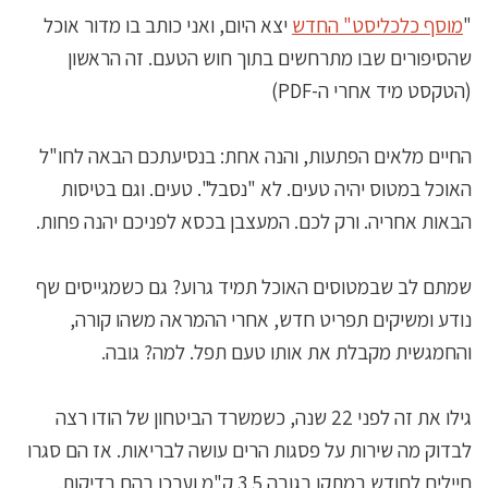
"
מוסף כלכליסט" החדש
יצא היום, ואני כותב בו מדור אוכל
שהסיפורים שבו מתרחשים בתוך חוש הטעם. זה הראשון
(הטקסט מיד אחרי ה-PDF)
החיים מלאים הפתעות, והנה אחת: בנסיעתכם הבאה לחו"ל
האוכל במטוס יהיה טעים. לא "נסבל". טעים. וגם בטיסות
הבאות אחריה. ורק לכם. המעצבן בכסא לפניכם יהנה פחות.
שמתם לב שבמטוסים האוכל תמיד גרוע? גם כשמגייסים שף
נודע ומשיקים תפריט חדש, אחרי ההמראה משהו קורה,
והחמגשית מקבלת את אותו טעם תפל. למה? גובה.
גילו את זה לפני 22 שנה, כשמשרד הביטחון של הודו רצה
לבדוק מה שירות על פסגות הרים עושה לבריאות. אז הם סגרו
חיילים לחודש במתקן בגובה 3.5 ק"מ וערכו בהם בדיקות,