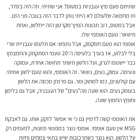
שתיתם פעם מיץ עגבניות במטוס? אני שתיתי. וזה היה בסדר,
וזו מחמאה שלעולם לא הייתי נותן לדבר הזה בגובה פני הים.
אבל במטוס, רוב תכונות המיץ־מקרטון הזה ייחלשו, ואחת
תישאר: טעם האוממי שלו.
אוממי הוא טעם חמקמק, אבל נתפש: אם תלעסו עגבניית שרי
בלי לבלוע, אז בערך בלעיסה ה־20 טעמי המתקתק והחמצמץ
כבר יישטפו לגרון, ועל הלשון תיוותר תחושה אחרת, עמוקה
ונעימה. עמוק, נעים, נשאר. זה האוממי, והוא טעם־לשון אמיתי.
עם קולטנים, כמו למתוק ומר. גם פרמזן מכסה את הלשון
בעומק נעים. הוא שונה מה"נעים" של העגבניה, אבל גם בלימון
וחומץ החמוץ שונה.
את האוממי קשה לדמיין גם כי אי אפשר לזקק אותו. גם לאבקת
MSG אין טעם אוממי. אוממי נוצר במפגשי מזונות, לפעמים רק
על הלשון. הוא נוצר כשתרכובות שיש בתאי צמחים וחיות