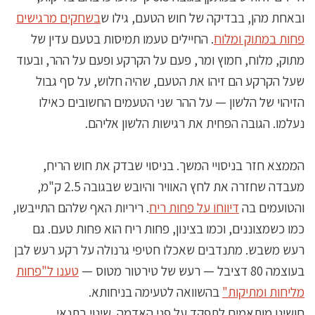
ובאחת מהן, בבדיקה של חוש הטעם, גילו ש
בשחקים מרגישים
פחות במתוק ומלוח
. החיילים טעמו תמיסות בטעם עדין של
מתוק, מלוח, חמוץ ומר, פעם על הקרקע ופעם על ההר, ובעוד
שעל הקרקע הם זיהו את הטעם, שהיה חלוש, על סף גבול
הזיהוי של הלשון — על ההר שני הטעמים החשובים כאילו
נעלמו. הגובה הפחית את רגישות הלשון אליהם.
הממצא חזר בניסויי המשך. בניסוי שבדק את חוש הריח,
מעבדה שחזרה את לחץ האוויר והיובש שבגובה 2.5 ק"מ,
והטועמים בה
דיווחו על פחות ריח
. ריריות האף שלהם התייבשו,
כמו כשמצוננים, וכמו בצינון, פחות ריח הוא פחות טעם. גם
רעש משבש. מתנדבים שאכלו חטיפי גרנולה על רקע רעש לבן
בעוצמה 80 דציבל — רעש של טירטור מטוס —
טענו ל"פחות
מליחות ומתיקות"
בהשוואה לטעימה בניחותא.
חושינו מותאמים לתפקד על פני האדמה. שינוי בתנאי