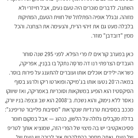
השתנה. לדברים מוכרים היה טעם נעים, אבל חייזרי ולא
מזוהה. ובגלל אופיה הפתלתל של חווית הטעם, המתיקות
בלבלה מעט גם את זיהוי הריח, והנעימה את הצחנה. והכל
ממין "דובדבן" מוזר.
כאן במערב קוראים לו פרי הפלא. לפני 295 שנה סוחר
העבדים הצרפתי רנו דה מרסֶה נתקל בו בבֶּנין, אפריקה,
כשראה ילידים אוכלים אותו ועוברים להתענג על פירות בוסר.
במאה ה־20 נטעו אותו בג'מייקה ופוארטו ריקו ולרגע בסוף
הסיקסטיז הוא הופיע במשקאות וסוכריות באמריקה, ואז שיווקו
נאסר ללא נימוק, והוא נשכח. ב־2008 הוא שב ונצפה בניו יורק,
מככב במסיבות טרנדיות שנקראות "מסיבות פלייבור טריפינג":
בדלת מקבלים גלולה על הלשון, כנהוג — אבל במקום חומר
פסיכואקטיבי יש בה מיצוי של הפרי הזה, שמוציא אותך לטריפ
של טעם, ואתה מספר בהתלהבות איך לבירה יש טעם של