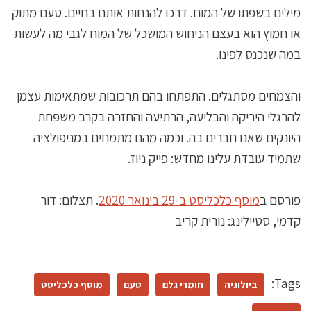
מילים בשפתו של המוח. דרכו להנחות אותנו בחיים. טעם מתוק
או חמוץ הוא בעצם הניחוש המושכל של המוח לגבי מה לעשות
במה שנכנס לפינו.
והצמחים מסתגלים. התפתחו בהם תרכובות שמתאימות עצמן
להרגלי היריקה והבליעה, הרתיעה והחזרה בקרב משפחת
היונקים שאנו חברים בה. וכמה מהם מתמחים במניפולציה
שתמיד עובדת עלינו מחדש: פייק ניוז.
פורסם ב
מוסף כלכליסט ב-29 בינואר 2020
. תצלום: דור
קדמי, סטיילינג: נורית קריב
Tags:
ביולוגיה
חומרי גלם
טעם
מוסף כלכליסט