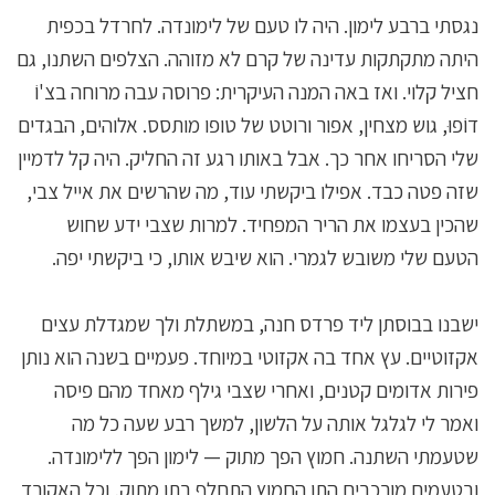
נגסתי ברבע לימון. היה לו טעם של לימונדה. לחרדל בכפית
היתה מתקתקות עדינה של קרם לא מזוהה. הצלפים השתנו, גם
חציל קלוי. ואז באה המנה העיקרית: פרוסה עבה מרוחה בצ'וֹ
דוֹפוּ, גוש מצחין, אפור ורוטט של טופו מותסס. אלוהים, הבגדים
שלי הסריחו אחר כך. אבל באותו רגע זה החליק. היה קל לדמיין
שזה פטה כבד. אפילו ביקשתי עוד, מה שהרשים את אייל צבי,
שהכין בעצמו את הריר המפחיד. למרות שצבי ידע שחוש
הטעם שלי משובש לגמרי. הוא שיבש אותו, כי ביקשתי יפה.
ישבנו בבוסתן ליד פרדס חנה, במשתלת ולך שמגדלת עצים
אקזוטיים. עץ אחד בה אקזוטי במיוחד. פעמיים בשנה הוא נותן
פירות אדומים קטנים, ואחרי שצבי גילף מאחד מהם פיסה
ואמר לי לגלגל אותה על הלשון, למשך רבע שעה כל מה
שטעמתי השתנה. חמוץ הפך מתוק — לימון הפך ללימונדה.
ובטעמים מורכבים התו החמוץ התחלף בתו מתוק, וכל האקורד