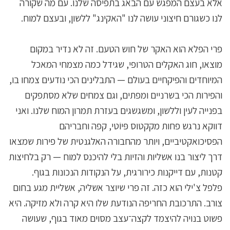
אלא בעצם המפגש עם הבאג בתפיסה שלנו. עם מה שקורה
לנו כשגורם חיצוני עושה לנו "האקינג" ללשון, ובעצם למוח.
פרי הפלא הוא האקר של חוש הטעם. זה לא נדיר במקום
מוצאו, חוג האקלים הטרופי, שגידל כמה מצמחי המאכל
המיוחדים והפיקחיים בעולם — התבלינים הכי נודעים צמחו בו,
והפירות הכי בשרניים ומפתים, וגם צמחים שלא מסתפקים
בפנייה לעין וללשון, ומשגשגים בעזרת תמרון המוח שלנו. ואני
דווקא נרגש פחות מקקטוס פּיוֹטי, קפה וחבריהם
הפסיכואקטיביים, ויותר מהחבורה האלגנטית של פירות שמצאו
דרך ליצור בנו אשליות והזיות בלי להיכנס למוח — רק בלחיצות
קטנות, עם דייקנות כירורגית, על הנקודות הנכונות בגוף.
פלפל צ'ילי הוא כזה. זה פרי שיוצר אשליה, אשליית מגע בחום
צורב. התרכובת החריפה הנודעת שלו היא קרה ולא מזיקה. היא
פשוט בנויה להיצמד לקצה־עצב מסוים מאוד בגוף, שעושה