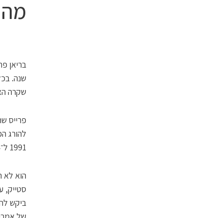
מה 
שקרה האירוע
פרייס שה
1991 ל־2004 פרייס בישל שם את הארוחות האחרונות ש־218 רוצחים ביקשו לפני מותם.
הוא לא 
סטייק, ע
ביקש להו
של אמריקה, Row Chef