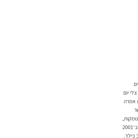
ם
לי יום
ת אמרה
ר
נומקות,
ובהן לא מעט "ארוחות בוקר של יום ראשון". לנידון למוות אחד מאינדיאנה הותר ב־2001
 כילד.