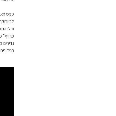
טקס הארו
ובלי התח
מזויף" מ
נדירים מ
הנידונים