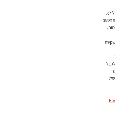
ל לא
ש הטעם
מות.
 שקשה
לקבל
 מ־2004 ב"לוס
של;
Ro