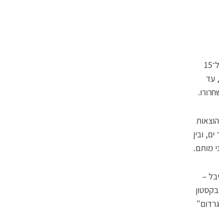
בריאן פרייס היה צלם מקצועי מסן אנטוניו, טקסס, עד שאנס את גרושתו ונשפט ל־15
ות עלובות ל־1,800 אנשים, עד
הוצאות
הראשון היה שודד ים, ובין
בל –
בקסטון
גרדום"