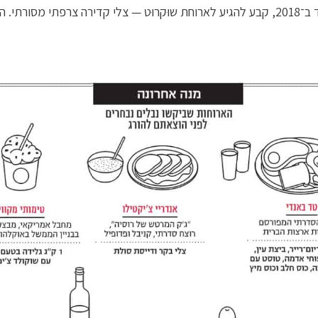
שהתאבד ב־2018, קבע להגיע לארוחת שוּקרוּט — צלי קדירה צרפתי מסורתי. 