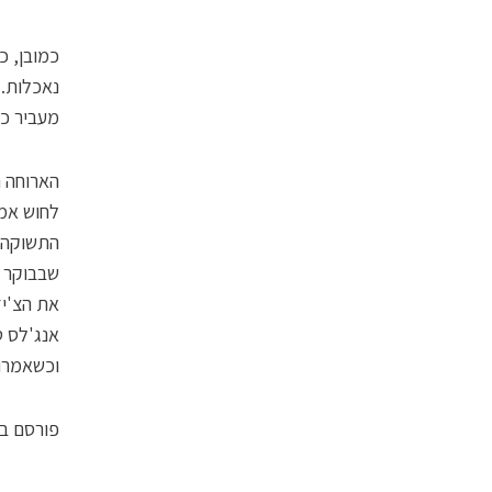
כמובן, כ
נאכלות. 
מעביר כר
הארוחה ה
לחוש אמפ
התשוקה ל
שבבוקר 
אנג'לס ט
וכשאמרו 
פורסם ב