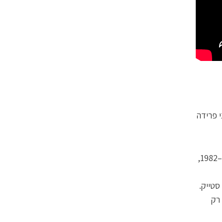
י פרידה
כשניתחו את הבקשות האחרונות של 310 נידונים למוות בארצות הברית ב־2003–1982,
, וכך גם סטייק.
 רק