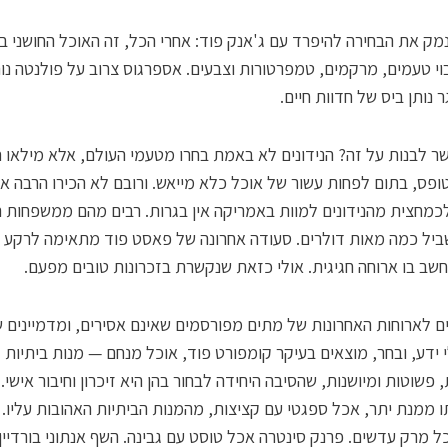
ק את הבחירה להיפרד עם ג'אנק פוד: אחרי הכל, זה האוכל החושני ב
יבוי טעמים, מרקמים, טמפרטורות וצבעים. אספרגוס צרוב על פולנטה נותן
 נותן ביס של חדוות חיים.
 לבנות על זה? הנידונים לא באמת בחרו מטעמי העולם, אלא מילאו 
ופס, בתום לפחות עשור של אוכל כלא מייאש. ורובם לא הכירו הרבה א
כמחצית מהנידונים למוות באמריקה אין בגרות. רבים מהם ממשפחות ה
שביל כמה מאות דולרים. סעודה אחרונה של פאסט פוד מתאימה לרקע 
שב בו ארוחה חגיגית. אולי כזאת שנקשרת בזכרונות טובים מפעם.
 לארוחות האחרונות של מתים מפורסמים שאינם אסירים, ומדמיינים 
 ידע, ובחר, מוצאים בעיקר קומפורט פוד, אוכל מנחם — מנות ביתיות
 פשוטות ומיושנות, שהסיבה היחידה לבחור בהן היא זיכרון וחיבור אישי.
ו ממנת יתר, אכל ספגטי עם קציצות, מהמנות הביתיות האהובות עליו. ג
ל מרק עדשים. פרנק סינטרה אכל טוסט עם גבינה. השף אנתוני בורדיין