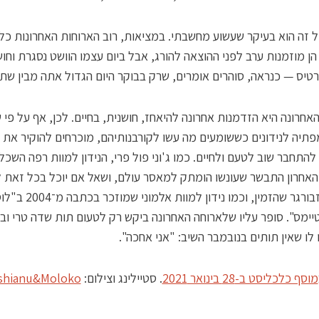
ל זה הוא בעיקר שעשוע מחשבתי. במציאות, רוב הארוחות האחרונות כל
הן מוזמנות ערב לפני ההוצאה להורג, אבל ביום עצמו הוושט נסגרת וחו
טיס — כנראה, סוהרים אומרים, שרק בבוקר היום הגדול אתה מבין שת
אחרונה היא הזדמנות אחרונה להיאחז, חושנית, בחיים. לכן, אף על פי
תיה לנידונים כששומעים מה עשו לקורבנותיהם, מוכרחים להוקיר את
התחבר שוב לטעם ולחיים. כמו ג'וני פול פרי, הנידון למוות רפה השכל
האחרון התבשר שעונשו הומתק למאסר עולם, ושאל אם יוכל בכל זאת 
את הצ'יזבורגר שהזמין, וכמו נידון למוות אלמוני שמוזכר בכתבה
יימס". סופר עליו שלארוחה האחרונה ביקש רק לטעום תות שדה טרי וב
לו שאין תותים בנובמבר השיב: "אני אחכה".
מוסף כלכליסט ב-28 בינואר 2021
. סטיילינג וצילום:
shianu&Moloko