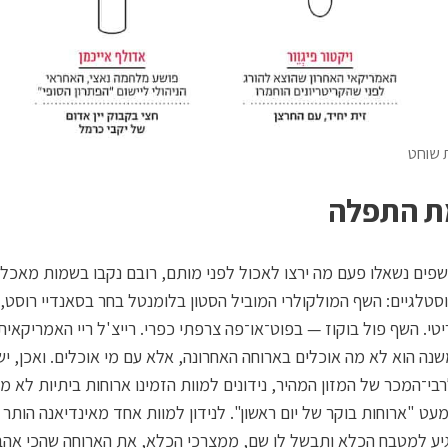
ת שוחט
 התפלה
ים נשאלו פעם מה ירצו לאכול לפני מותם, רובם נקבו בשמות מאכלי
וסטלגיים: השף המולקולרי המוביל הסטון בלומנטל בחר בסאנדיי רוסט, צ
יטי. השף פול בוקוז — בפוט־או־פה צרפתי כפרי. רייצ'ל ריי האמריקאי
ה הוא לא מה אוכלים בארוחה האחרונה, אלא עם מי אוכלים. ואכן, יש
י־המכר של המזון המהיר, נידונים למוות הזמינו ארוחות ביתיות לא מ
יע למטבח הכלא ותבשל לו שם, ממצרכי הכלא, את הארוחה שהכי אהב