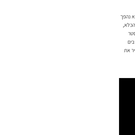
א נהפך
מטבח הכלא,
סטר
בים
יר את