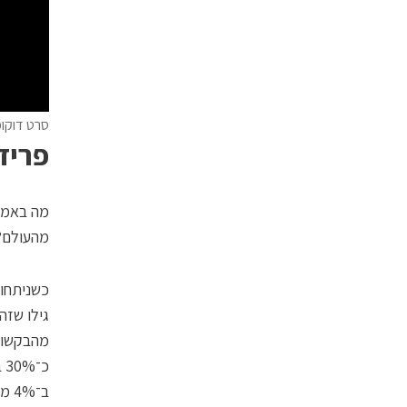
סרט דוקומ
פריד
מה באמת 
מהעולם?
גילו שזה
כ
ב־4% מהבקשות.