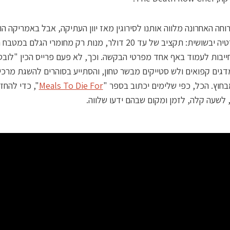
חה האחרונה מלווה אותנו לסירוגין מאז יוון העתיקה, אבל באמריקה הו
לביורוקרטיה יבשושית: תקציב של עד 20 דולר, מנות רק מחומרי הגלם ב
ייבות לעמוד באף אחד מפרטי הבקשה. וכך, לא פעם פרייס הכין "לוב
דגים קפואים ולש סטייקים מבשר טחון, והסתייע בסוהרים להשגת מרכי
בחוץ. הכל, כפי שלימים יכתוב בספר "
Meals To Die For
", כדי להחז
, לשעה קלה, לזמן ומקום שבהם ידעו שלווה.