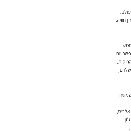
עולם.
 חוויה.
חמש
פשרויות
רוסות,
שלהם,
שמשהו
 אלביס,
'ון
,