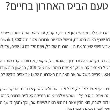
טעם הביס האחרון בחיים?
שנה. בכלא שובץ בצוות המטבח, ובישל מדי יום ארוח
 השני ששינה את חייו: תורנות שקיבל, ושיתמיד בה 13 שנים, עד לשחרורו.
ה במתקן הכליאה והתיקון בהאנטסוויל, טקסס, שידוע בעיקר כמוקד ה
להורג הפעיל באמRריקה: 1,325 אנשים הומתו שם מאז 1819, 
רצה. אף אסיר לא רצה, אבל אחרי שהחליט להשקיע בהכנת הבקשה שקי
וגת אננס וכוס פונץ' – ושמע שלפני מותו בזריקה קטלנית הרוצח לורנס 
דות לטבח, הוא הבין שאת זה הוא רוצה לעשות שם, וכך נהפך ל"שף ה
The Death .