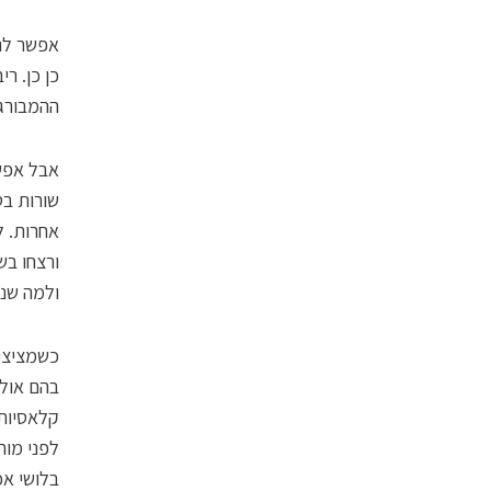
אפשר לנמ
כן כן. ר
ההמבורגר
אבל אפשר
שורות בט
אחרות. ל
ורצחו ב
ולמה שנח
כשמציצים
בהם אולי
קלאסיות,
לפני מות
בלושי אכ