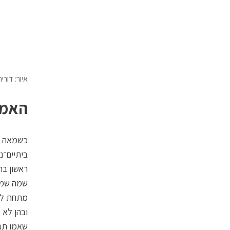
איור: דורי
האמת
כשמאה שפ
ביתיים־נ
ראשון בר
שמה שמשנ
מתחת לרב
שאמו תג