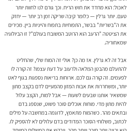
לאכול: הוא מחדד את חוש הריח. וכך גורם לנו לחוות יותר
טעם. יותר גרלין — כלומר קיבה שריקה זמן רב יותר — יחזק
את ה"בשריות" בבשר, התפוחיות בתפוח והייניות ביין. מכירים
את הציטטה "הרעב הוא הרוטב המשובח בעולם"? זו הביולוגיה
שמאחוריה.
אבל זה לא גרלין. אז מה כן? אולי זה המוח שלי, שהחליט
להתעלם מהבטן המלאה ולרעוב על דעת עצמו? זה קורה לו
לפעמים. זה קורה גם לכם. ארוחות בריאות נספגות בגוף לאט
יותר, ומשחררות את אבות המזון מהמעיים לדם בקצב מתון
שמשאיר אותנו שבעים לשעות — אבל למוח, הקצב עלול
להיות מתון מדי. מוחות אוכלים סוכר פשוט, שנספג בדם
ובתאים מהר. כשהמוח מתאמץ, לדוגמה במחשבה על מילים
לכתוב, משלוחי הסוכר המדודים בדם עלולים לא להספיק לו.
הוא ירצה יותר סוכר ויותר מהר, ויבקש את המשלוח המיוחד