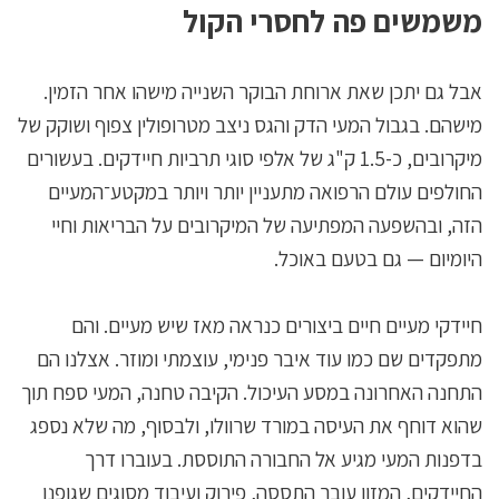
משמשים פה לחסרי הקול
אבל גם יתכן שאת ארוחת הבוקר השנייה מישהו אחר הזמין.
מישהם. בגבול המעי הדק והגס ניצב מטרופולין צפוף ושוקק של
מיקרובים, כ-1.5 ק"ג של אלפי סוגי תרביות חיידקים. בעשורים
החולפים עולם הרפואה מתעניין יותר ויותר במקטע־המעיים
הזה, ובהשפעה המפתיעה של המיקרובים על הבריאות וחיי
היומיום — גם בטעם באוכל.
חיידקי מעיים חיים ביצורים כנראה מאז שיש מעיים. והם
מתפקדים שם כמו עוד איבר פנימי, עוצמתי ומוזר. אצלנו הם
התחנה האחרונה במסע העיכול. הקיבה טחנה, המעי ספח תוך
שהוא דוחף את העיסה במורד שרוולו, ולבסוף, מה שלא נספג
בדפנות המעי מגיע אל החבורה התוססת. בעוברו דרך
החיידקים, המזון עובר התססה, פירוק ועיבוד מסוגים שגופנו