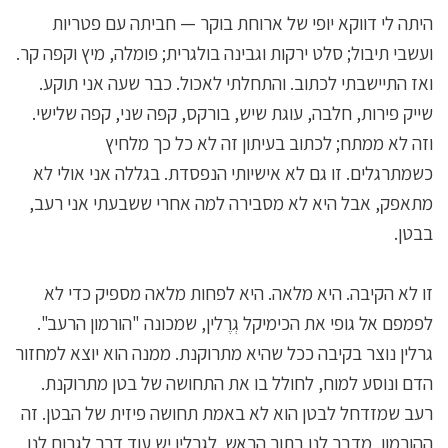
היתה לי דווקא יופי של ארוחת בוקר — חביתה עם פטריות
ועשבי תיבול; סלט ירקות וגבינה בולגרית; פומלה, מיץ וקפה קר.
ואז התיישבתי לכתוב. והתחלתי לאכול. כבר שעה אני תוקע.
שייק פירות, חלבה, עוגת שיש, בורקס, קפה שני, קפה שלישי.
וזה לא ממתח; לכתוב בעיתון זה לא כל כך מלחיץ
כשמתרגלים. זו גם לא אישיותי הנפסדת. בגללה אני אולי לא
מתאפק, אבל היא לא מסבירה למה אחרי ששבעתי אני רעב,
בבטן.
זו לא הקיבה. היא מלאה. היא לפחות מלאה מספיק כדי לא
לפמפם אל גופי את הכימיקל גְרֶלין, שמכונה "הורמון הרעב".
גרלין נוצר בקיבה ככל שהיא מתרוקנת. ממנה הוא יוצא למחזור
הדם ונוסע למוח, לחולל בו את התחושה של בטן מתרוקנת.
רעב שמזדחל לבטן הוא לא באמת תחושה פיזית של הבטן. זה
ההורמון, מדבר לנו בתוך הראש. לגרלין יש עוד דרך לגרום לנו