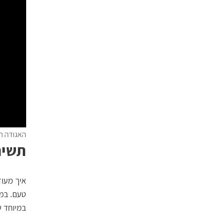
האגודה ה
תשים
איך מעוד
טעם. במז
במיוחד ש