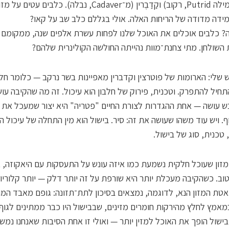
נגזר מהמילה Putrid, רקוב) וקַדַבֶרין (מ־Cadaver, נבלה). כלבים עטים על מז
ידה מדודה של הריחות האלה. אולי בגללם כלב שב על קאו?
? כלבים אוכלים את האוכל שלנו לפחות עשרת אלפים שנה, ממקומם 
השולחן. מתי צחנת־מוות נהייתה החולשה הקולינרית שלהם?
ש שלי: הארומות של פוטרצין וקדברין מאפיינות בשר נרקב — כלומר חלב
חיל להתפרק. וטכנית, פירוק של חלבון הוא עיכול. זה מה שהקיבה עוש
 עושה — אחת ההגדרות לצורת החיים "פטריה" היא יצור שמעכל את מ
ף. ויש עוד משהו שעושה את זה: סיר. בישול הוא מין התחלה של עיכול המ
 טכנית, סוג של בישול.
זון שעוכל חלקית נשמעת כמו איזה עונש על התעסקות עם היאקוזה, 
טוב. כשהקיבה מעכלת יותר היא שורפת על זה יותר דלק — יותר קלוריו
אטת המזון הנא, לדוגמה, נמצאים בסיכון לתת־תזונה: גופם מאבד המו
מאמץ לחלץ מהירקות חומרים מזינים, שבבישול היו כבר ממתינים לגוף
. בישול הופך את האוכל למזין יותר — ואולי זו אחת הסיבות שאנחנו נמש