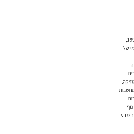
"גלולות במקום ארוחות" — לנבואה העתידנית הזאת יש תאריך לידה: אפריל 1893,
ה־19, "היריד העולמי של
רוב מאמרה
ים
זיקה,
מחשבות
וח
גוף
ר מדע