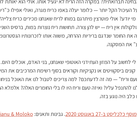
חינה תברואתית? במקרה הזה הריח לא יגעיל אותו. אולי הוא יאותת לו
על העיכול הקל יותר — כלומר יעלה באפו כריח מגרה, ואולי אפילו כ"רי
מי יודע? אולי פוטרצין מיתרגם במוחו לריח שאנחנו מכירים כריח צלייה?
לקולות אין ריח — יש להן צורה. תחושות ריח נוצרות במוח, ברסיס השניי
 את החומר שנדגם בריריות ההרחה, משווה אותו לזכרונותיו הגסטרונומ
" את המסקנה.
 לי לחשוב על המזון העתידני האוטופי שאנחנו, בני האדם, אוכלים היום.
קונים ביסקוויטים או נקניקיות וקוראים בסוף רשימת המרכיבים את המי
עם וריח" — מה זה לדעתכם? למה צריכים לטבול לנו את האוכל בניחו
נו להתנפל עליו? ואיזה טעם וריח היו לו בלי החומרים האלה? אלמלא הם
כלב היה נוגע בזה.
מוסף כלכליסט ב-27 באוגוסט 2020
. גבינות ותאנים:
ianu & Moloko