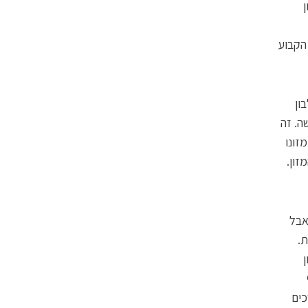
ון
הקבוע
ון
ה. זה
זונו
זון.
אבל
ת.
ן
כים