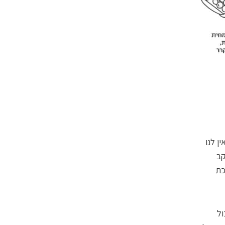
ן לנו
קב
כת
ול