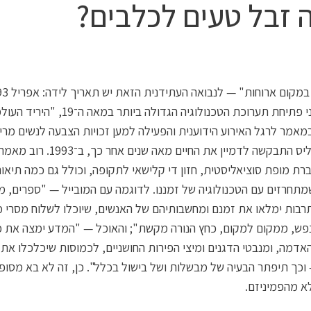
 זבל טעים לכלבים?
ימים לפני פתיחת תערוכת הטכנולוגיה הגדולה ביותר במאה 
במאמר לרגל האירוע הידוענית והפעילה למען זכויות הצבעה לנשים מרי
אליזבת ליס התבקשה לדמיין את החיים מאה שנים אחר כך, ב־1993. 
ת מופת סוציאליסטית, חזון די קלישאי לתקופה, וכולל גם כמה תיאור
שמתחרזים עם הטכנולוגיה של זמננו. לדוגמה עם המובייל — "ספרים, מו
רבות ימלאו את זמנם ומחשבותיהם של האנשים, שיוכלו לשלוח מסרי 
פש, ממקום למקום, כחץ הנורה מקשת"; והאוכל — "המדע ימצה את כ
אדמה, ומנבטי הדגנים ומיצי הפירות החושניים, לכמוסות שיכלכלו את 
כך תיפתר הבעיה של מבשלות ושל בישול בכלל". כן, זה לא בא מסופ
לא מהפמיניזם.