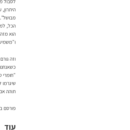
לסבול מב
היתרון, 
מבושל". 
הכל, למו
הוא מזהה
ו"משמיע
וזה גורם
כשאנחנו 
"חומרי ט
שיגרמו ל
תוהה אם 
פורסם ב
עוד