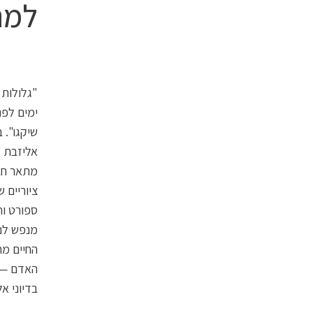
למה
שיקגו". 
מתאר חבר
ציוריים 
ספורט ות
מנפש לנ
החיים מה
האדם — ו
בדיוני א