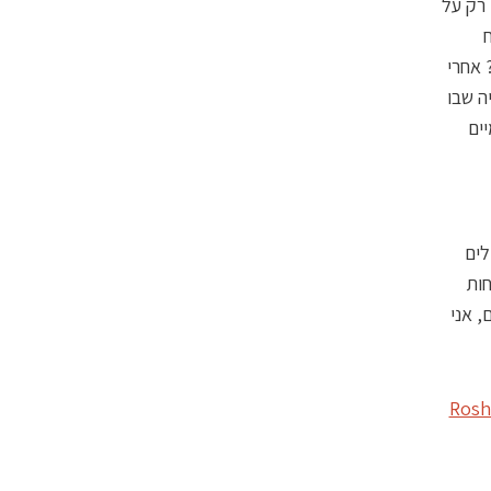
 רק על
ח
 אחרי
ה שבו
יים
לים
חות
, אני
Rosh