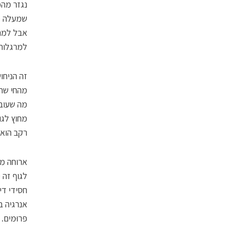
שמעלה מ
אבל למה
למרגלות 
זה הניחו
מהחי שהת
מה שעובש
מחוץ לגו
רקב הוא,
ארוחה ממ
לגוף זה 
חסידי די
אנרגיה ב
פּרוּמים