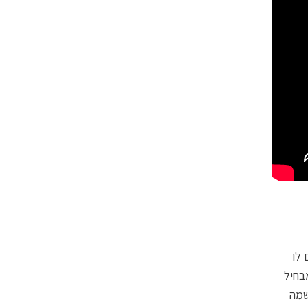
 לו
בחיל
שמה