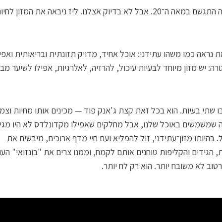
החזון הזה התגשם במאה ה־20. אבל לא בדיוק אצלנו. ליז ניבאה את המזון לחי
 נראה כמו משהו עתידני: אוכל אחיד, מדויק תזונתית ובריאותית ואפי
טרה: יש מזון מיוחד לבעיות עיכול, להרזיה, לאלרגיות, אפילו לשיער מבר
ו שתי בעיות. הוא בכל זאת קצת ג'אנק פוד — מכינים אותו מחיות וצמ
ה שמשמשים באוכל שלנו, אבל מחלקים שאפילו מקדונלדס לא היו מגי
. בהיותו מזון־עתידני, זול להפליא ועם חיי מדף ארוכים, מיבשים את
, הגידים והקליפות טוחנים אותם לקמח, וממנו צרים את "בונזואי" העו
טוב לא משובח יותר. הוא רק לח יותר.