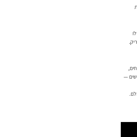
ות
לו
יק.
חים,
שים —
לם.