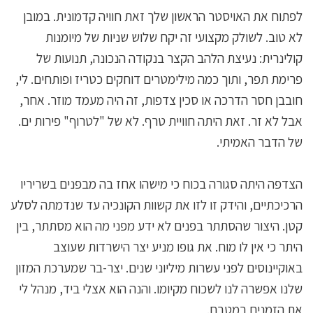
לפתוח את האויסטר הראשון שלך זאת חוויה קדמונית. במובן
לא טוב. לשולק מקצועי זה יקח שלוש שניות של מיומנות
קולינרית: נעיצת הלהב הקצר בנקודה הנכונה, תנועות של
פרימת תפר, ותוך כמה מילימטרים דוחקים כטריז ופותחים. לי,
חובבן חסר הדרכה או סכין צדפות, זה היה מעמד מוזר. אחר,
אבל לא זר. זאת היתה חוויית טרף. לא של "לטרוף" פירות ים.
של הדבר האמיתי.
הצדפה היתה סגורה בכוח כי מישהו אחז בה מבפנים בשריריו
הרכיכתיים, והידק זו לזו את קשוות הקונכיה עד שנדמתה לסלע
קטן. היצור שהסתתר בפנים לא ידע מפני מה הוא מסתתר, בין
היתר כי אין לו מוח. את גופו מניע יצר הישרדות שעוצב
באוקיינוסים לפני עשרות מיליוני שנים. יצר-בר שמערכת המזון
שלנו אפשרה לנו לשכוח מקיומו. והנה הוא אצלי ביד, מנהל לי
את הזמנים במטבח.