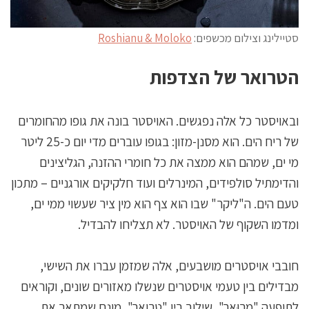
סטיילינג וצילום מכשפים:
Roshianu & Moloko
הטרואר של הצדפות
ובאויסטר כל אלה נפגשים. האויסטר בונה את גופו מהחומרים
של ריח הים. הוא מסנן-מזון: בגופו עוברים מדי יום כ-25 ליטר
מי ים, שמהם הוא ממצה את כל חומרי ההזנה, הגליצינים
והדימתיל סולפידים, המינרלים ועוד חלקיקים אורגניים – מתכון
טעם הים. ה"ליקר" שבו הוא צף הוא מין ציר שעשוי ממי ים,
ומדמו השקוף של האויסטר. לא תצליחו להבדיל.
חובבי אויסטרים מושבעים, אלה שמזמן עברו את השישי,
מבדילים בין טעמי אויסטרים שנשלו מאזורים שונים, וקוראים
לתופעה "מרוּאר", שילוב בין "טרואר", מונח שמתאר את