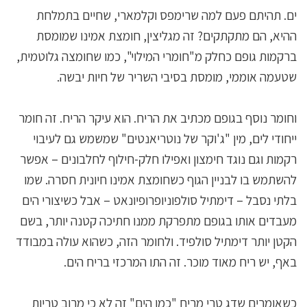
ים. תהיתם פעם למה שרימפס וקלמארי, שחיים בתמלחת
ההיא, הם מתקתקים? זה מגליצין, חומצת אמינו שמומסת
ברקמות גופם כחלק מ"חומרי המילוי", כמו שחומצה גלוטמית,
שטעמה אוממי, מומסת בסיבי השריר של חיות יבשה.
וחומר נוסף בגופם מכתיב את הריח. הוא עיקר הריח. זה חומר
ייחודי לים, מין "ג'וקר של נוטריאנטים" שמשמש גם לעיבוי
רקמות וגם נוגד חימצון ואפילו חלק-חילוף לחלבונים – אפשר
להשתמש בו לבניין הגוף כשחומצת אמינו חיונית חסרה. שמו
בלתי נסבל – דימתיל סולפוניופרופיונאט – אבל כשיצורי הים
מעבדים אותו בגופם מתפרקת ממנו חתיכה קטנה יותר, בשם
הקטן יותר דימתיל סולפיד. ולחומר הזה, כשהוא עולה במבודד
באף, יש ריח מאוד מוכר. זה התו המרכזי בריח הים.
כשאומרים שדג טרי מריח "כמו הים" זה לא כי מרוב טריות