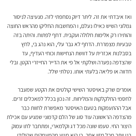
ואז איבדתי את זה. ליתר דיוק נסחפתי לזה. מנעיצה לניסור
גמלוני השיש כאילו נעלם, ו המחשבות החליקו מהראש החוצה
והותירו רק אלימות חלולה ועקבית. דחף לפתוח. והיתה בזה
טבעיות מצמררת. הדחף לא גבר עלי, הוא נהג בי, לחץ
בסבלנות אכזרית על דוושת הנחישות וכוחי העדיף, עד
שהצדפה נפערה ושלקתי אל פי את הדייר החייזרי הקטן. ובלי
חדווה או פליאה בלעתי אותו. נטלתי שלל.
אומרים שרק באויסטר השישי קולטים את הקטע שמעבר
לחסמי החלקלקות והמליחות. זה נכון בכלל למאכלים זרים.
אבל ההתעמקות בטעם האויסטר מאפשרת לחוות כבר
מהצדפה הראשונה עוד סוג של הלם קדמוני שמגיע עם אכילת
היצור החי. טעמו שונה מכל דג וקלמארי, ומתחבר לתו עמוק
בנו יותר מכל מזון אחר, כי הוא מגיע מהמעמקים שהולידו