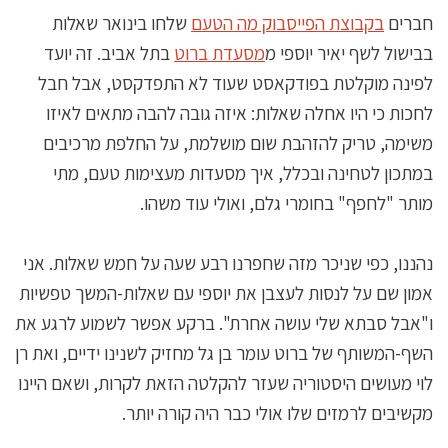
חברים
בקבוצת הפייסבוק מה הטעם
שלחו בינואר שאלות
בבישול לשף יאיר יוספי מ
מסעדת ברוט
בתל אביב. זה יועד
לפינה מוקלטת בפודקאסט שעוד לא התפדקסט, אבל חבל
לחכות כי היו אחלה שאלות: איזה גובה להבה מתאים לאיזו
משימה, טריק להזהבת שום מושלמת, על החלפת מרכיבים
במתכון לטחינה ובכלל, איך מסעדות מעצימות טעם, מתי
מותר "לחפף" בחומרי גלם, ואולי עוד משהו.
נהננו, כפי שניכר מזה שחפרנו רבע שעה על חמש שאלות. אני
אמון שם על לנסות לעצבן את יוספי עם שאלות-המשך טפשיות
ו"אבל סבתא שלי עושה אחרת". ברקע אפשר לשמוע לרגע את
השף-המשותף של ברוט עומר בן גל מחזיק לשנינו ידיים, ואת רן
לוי מעושים היסטוריה שעזר להקלטה הזאת לקרות, ושאם היינו
מקשיבים לרמזים שלו אולי כבר היה קורה יותר.