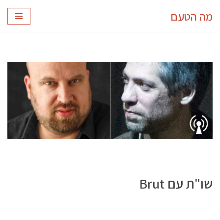
מה הטעם
Skip
to
content
שו"ת עם Brut