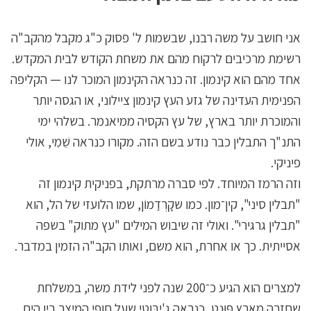
אני חושב על משה רבנו, שבשמות ל' פסוק כ"ג מקבל מהקב"ה
רשימת מרכיבים לרקוח מהם את משחת הקודש לבית המקדש.
אחד מהם הוא קינמון. זה כנראה הקינמון המוכר לנו — הקליפה
הפנימית העדינה של גזע העץ קינמון ציילוני, או הגסה יותר
והמוכרת יותר בארץ, של עץ הקסיה ממיאנמר. בשלהי ימי
התנ"ך התבלין כבר נודע בשם הזה. מקורו כנראה שֵׁמִי, אולי
פיניקי.
וזה הרמז המיוחד. לפי סברה מרתקת, בפניקית קינמון זה
"תבלין סיני", קין־מון. כמו שקָרְדַמוֹן, שמו הלועזי של הל, הוא
"תבלין גרגירי". ואולי זה שיבוש המילים "עץ מתוק" בשפה
אסייתית. כך או אחרת, הוא משם, ואותו הקב"ה הזמין במדבר.
למצרים הוא הגיע כ־200 שנה לפני לידת משה, במשלחת
שחזרה מארץ פּוּנט, כנראה ג'יבּוטי שעל חופי המיצר בין הים