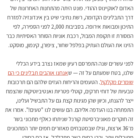
האדום לאוקיינוס ההודי. פונט היתה מהתחנות האחרונות של
דרך התבלינים הקדומה, רשת נתיבי שיט בין אינדונזיה למזרח
התיכון ומבואות אירופה. בסביבות 2,000 לפני הספירה, לפי
המסורת זו תקופת המבול, רכבת אוניות הסוחר האסיתיות כבר
הזינו את העולם העתיק בפלפל שחור, ציפורן, קינמון, מוסקט.
לפני עשרים שנה התפרסם רעיון שמאז נצרב בידע הכללי
שלנו, בטח שמעתם על זה — ש
אנחנו אוהבים תבלינים כי הם
שומרים מקלקול
. הטעמים והריחות העזים שלהם הם תרכובות
טבעיות של דוחי חרקים, קוטלי פטריות ואנטיביוטיקות שהצמח
ייצר להגנתו, וכיוון שהן מגינות קצת גם על התבשיל ועלינו,
התפתחה בנו העדפה אליהם. הם עושים לנו "טעים!". אמרו את
זה חוקרים מאוניברסיטת קורנל שניתחו כאלף מתכוני בשר
מ־36 ארצות, וגילו שבמטבחים מאזורים חמים יותר המתכונים
מתובלים יותר. והרי בחום בשר מתקלקל, אז הם הסיקו