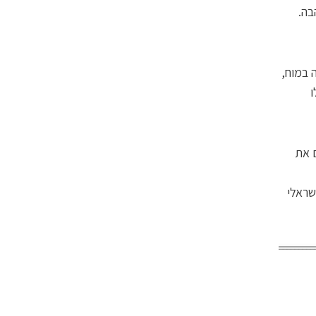
בה.
 במוח,
ו
ם את
שראלי