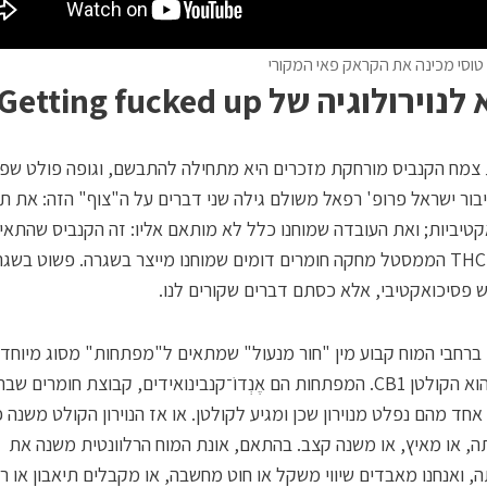
טוסי מכינה את הקראק פאי המקורי
ירולוגיה של Getting fucked up
צמח הקנביס מורחקת מזכרים היא מתחילה להתבשם, וגופה פולט שפע
בור ישראל פרופ' רפאל משולם גילה שני דברים על ה"צוף" הזה: את תכ
טיביות; ואת העובדה שמוחנו כלל לא מותאם אליו: זה הקנביס שהתאי
אלינו. ה־THC הממסטל מחקה חומרים דומים שמוחנו מייצר בשגרה. פשוט בשג
 פסיכואקטיבי, אלא כסתם דברים שקורים לנו.
ם ברחבי המוח קבוע מין "חור מנעול" שמתאים ל"מפתחות" מסוג מיוחד.
המנעול הוא הקולטן CB1. המפתחות הם אֶנְדוֹ־קנבינואידים, קבוצת חומרים 
אחד מהם נפלט מנוירון שכן ומגיע לקולטן. או אז הנוירון הקולט משנה פ
, או מאיץ, או משנה קצב. בהתאם, אונת המוח הרלוונטית משנה את
, ואנחנו מאבדים שיווי משקל או חוט מחשבה, או מקבלים תיאבון או רעי