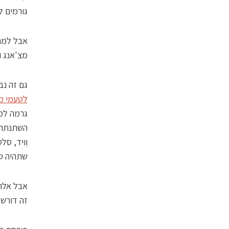
גורמים לנ
אבל למה
מצ'אנג ו
גם זה נב
לטעמי מ
גרמה למו
וִויד, ס
שתהיה טע
אבל אלה 
זה דורש 