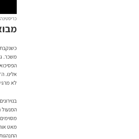
כריסטינה 
מבוא לנו
כשנקבת 
משכר. גי
הפסיכואק
לא מרגיש
בנוירוני
מסוימים 
מאט אותה
התנהגותה