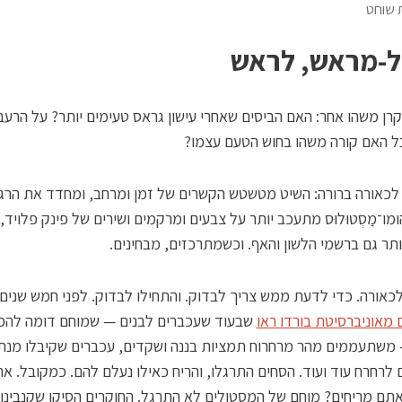
ת שוחט
ל-מראש, לראש
רן משהו אחר: האם הביסים שאחרי עישון גראס טעימים יותר? על הרעב 
בל האם קורה משהו בחוש הטעם עצמו?
כאורה ברורה: השיט מטשטש הקשרים של זמן ומרחב, ומחדד את הרגע
מו־מַסְטוּלוּס מתעכב יותר על צבעים ומרקמים ושירים של פינק פלויד,
תר גם ברשמי הלשון והאף. וכשמתרכזים, מבחינים.
כאורה. כדי לדעת ממש צריך לבדוק. והתחילו לבדוק. לפני חמש שנים
ים מאוניברסיטת בורדו ראו
שבעוד שעכברים לבנים — שמוחם דומה להפ
לרחרח עוד ועוד. הסחים התרגלו, והריח כאילו נעלם להם. כמקובל. א
ם מריחים? מוחם של המסטולים לא התרגל. החוקרים הסיקו שקנבינו