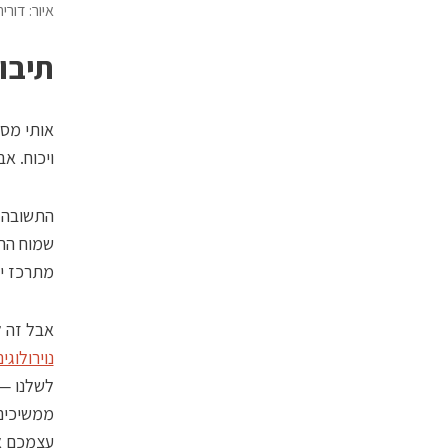
איור: דורי
תיבו
אותי מסק
ויכוח. א
התשובה ל
שמוח ההו
מתרכז יו
אבל זה ל
נוירולוג
ממשיכים 
עצמכם את