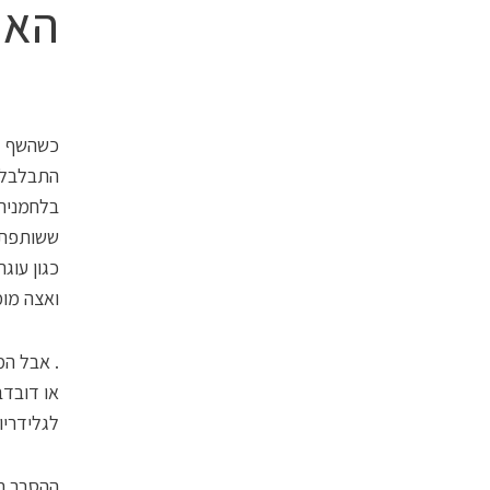
האם
כשהשף דיו
התבלבלו.
בלחמניה,
ששותפתו 
כגון עוג
ואצה מו
. אבל המ
או דובדב
לגלידריו
ההסבר הוצע כעבור שנתי