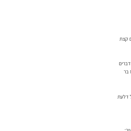
ים קצת
דברים
 בר
ל דלעת