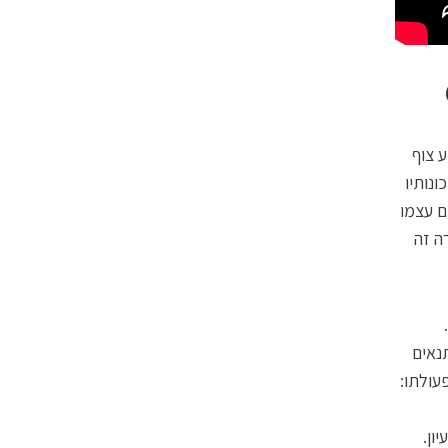
 צוף
ונותיו
ם עצמו
רה זה
שבתנאים
עולתו:
ון.