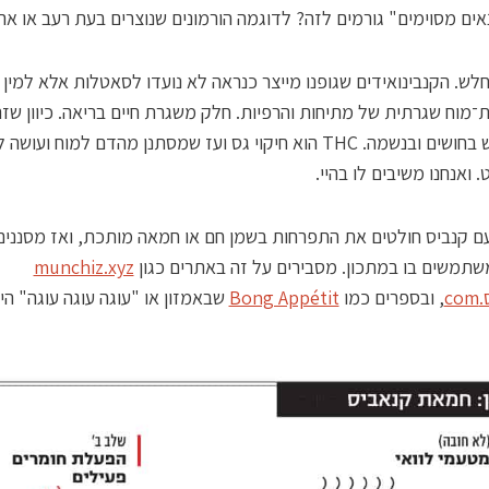
אים מסוימים" גורמים לזה? לדוגמה הורמונים שנוצרים בעת רעב או אה
ש. הקנבינואידים שגופנו מייצר כנראה לא נועדו לסאטלות אלא למין
מוח שגרתית של מתיחות והרפיות. חלק משגרת חיים בריאה. כיוון שזה
זה מורגש בחושים ובנשמה. THC הוא חיקוי גס ועז שמסתנן מהדם למוח ועושה ל
 ואנחנו משיבים לו בהיי.
ם קנביס חולטים את התפרחות בשמן חם או חמאה מותכת, ואז מסנני
שתמשים בו במתכון. מסבירים על זה באתרים כגון
munchiz.xyz
c
, ובספרים כמו
Bong Appétit
שבאמזון או "עוגה עוגה עוגה" הי