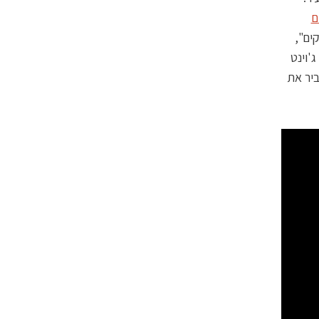
ם
ים",
'וינט
ביר את