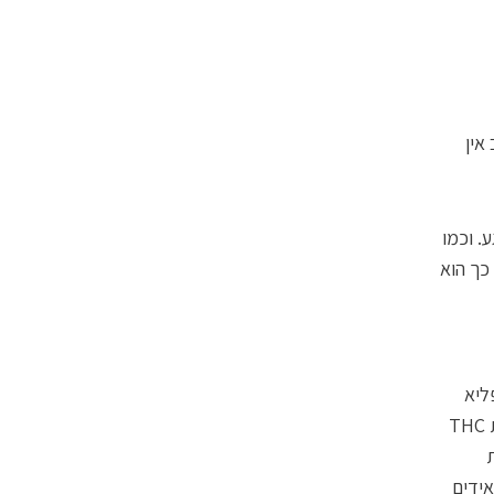
אין
. וכמו
 כך הוא
ליא
לשלנו — משתעממים מהר מרחרוח תמציות בננה ושקדים, עכברים שקיבלו מנת THC
ת
אידים