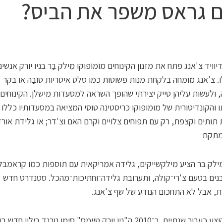
 גראס משפר את הביס?
ויד צ'אנג פתח את מזנון הקינוחים מוֹמוֹפוּקוּ מִילק בַּר בניו יורק אנש
 צ'אנג מומחה בלקחת מנות פשוטות כמו סלט איטריות סוֹבַּה או בקר
 ולעשות עליהן טייק יצירתי שהופך השראה למסעדות מישלן. הקינוחים
והקונדיטורית של מומופוקו כריסטינה טוסי המציאה במסעדותיו כללו 
ת תותים וקצפת, רק עם תפוחים צלויים וקרם האם וצ'דר; או גלידת אורז
מתקת
ילק בר הציע מילקשייקים, גלידה אמריקאית עם תוספות כמו קראמב
נים בטעם צ'רי־קולה, ותערובת גלידה־וחתיכות־מהכל. סטנדרט חדש
ת, אבל לא התחכום הנודע של שף צ'אנג.
ים. ב־2010 ה"ניו יורק טיימס" סימן טרנד בילוי חדש בעיר: