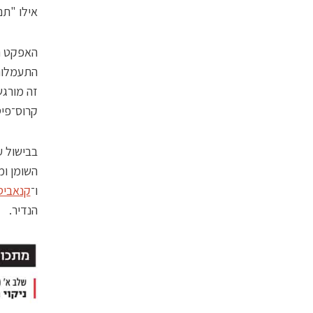
אילו "תנ
האפקט חל
התעמלות־
קרוס־פיט.
בבישול ע
השומן ומ
ו־
קנאביס.om
הנדיר.