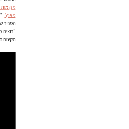
מקומות 
מאנץ'
. "
הסביר שם
"רוצים מ
הקינוח ה