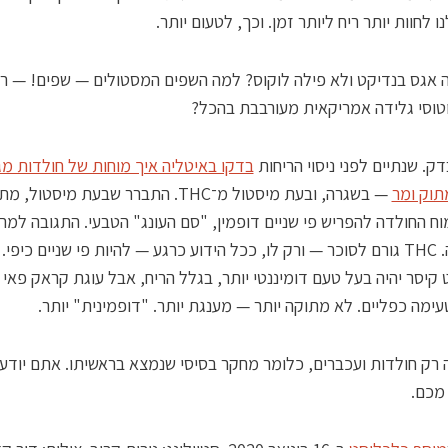
ו לחוות יותר ריח ליותר זמן. וכך, לטעום יותר.
 אגס בנדיקט ולא פילה לוקוס? למה השפים המסטולים — שפים! — רו
טוסי גלידה אמריקאית מעורבבת בהכל?
דק. שנתיים לפני ניסוי הריחות
בדקו באיטליה איך מוחות של חולדות מג
תוק ומר
— בשגרה, ובעת מיסטול מ־THC. התברר שבעת מיסטול,
ח החולדה להפריש פי שניים דופמין, "סם העונג" הטבעי. התגובה למר
השתנתה. THC גורם לסוכר — ורק לו, ככל הידוע כרגע — להיות פי שניים כיפי
לט קיסר יהיה בעל טעם דומיננטי יותר, בגלל הריח, אבל עוגת קראק פאי ה
ימה כפליים. לא מתוקה יותר — מענגת יותר. "דופמינית" יותר.
רק חולדות ועכברים, כלומר מחקר בסיסי שנמצא בראשיתו. אתם יודע
מכם.