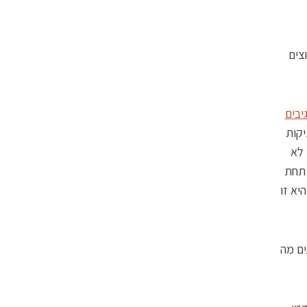
צים
יבים
 מתיקות
 לא
. תחת
יא זו
ים מה