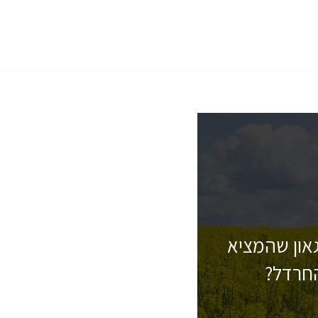
און שהמציא
חרדל?