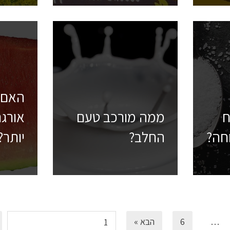
האם 
ח
ממה מורכב טעם
אורגנ
חה?
החלב?
יותר?
…
6
הבא »