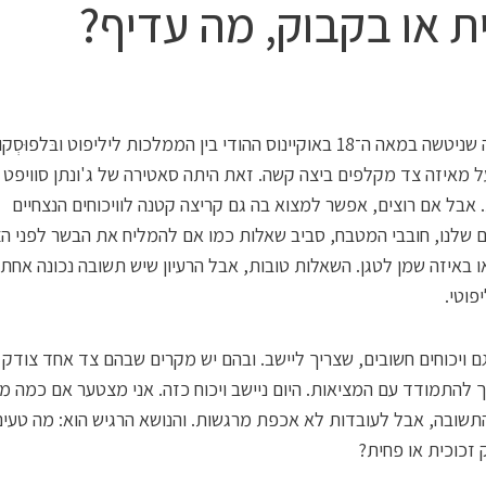
ת או בקבוק, מה עדיף?
המלחמה שניטשה במאה ה־18 באוקיינוס ההודי בין הממלכות ליליפוט ובּלפוּס
על מאיזה צד מקלפים ביצה קשה. זאת היתה סאטירה של ג'ונתן סוויפט 
אבל אם רוצים, אפשר למצוא בה גם קריצה קטנה לוויכוחים הנצחיים
 שלנו, חובבי המטבח, סביב שאלות כמו אם להמליח את הבשר לפני הצ
ו באיזה שמן לטגן. השאלות טובות, אבל הרעיון שיש תשובה נכונה אח
פוטי.
ם ויכוחים חשובים, שצריך ליישב. ובהם יש מקרים שבהם צד אחד צודק 
 להתמודד עם המציאות. היום ניישב ויכוח כזה. אני מצטער אם כמה מ
תשובה, אבל לעובדות לא אכפת מרגשות. והנושא הרגיש הוא: מה טעים
זכוכית או פחית?