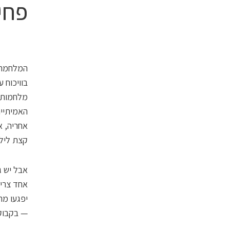
פחי
בוויכוח 
מלחמות. 
האמיתיים
אחריה, א
קצת לילי
אבל יש ג
אחד צריך
יפגעו מה
— בקבוק 