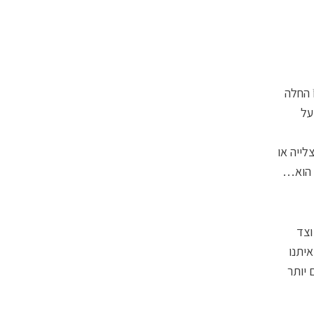
ְקוֹ החלה
על
לייה או
ת הוא…
וצד
איתנו
 יותר