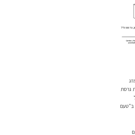
זג
ת גרסת
ה ב"טעם
ם