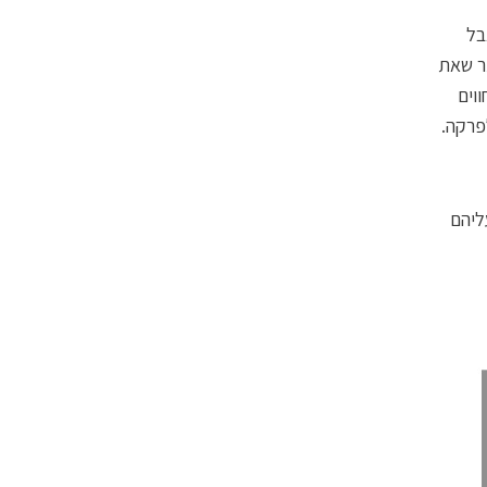
בל
תר שאת
וים
פרקה.
ליהם