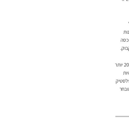
ות
כסה
בוק.
אבל לבקבוק יש גם יתרון גדול: הזכוכית החזקה. היא מאפשרת לדחוס בו עד 20% יותר
ות
פלסטיק
ובחר