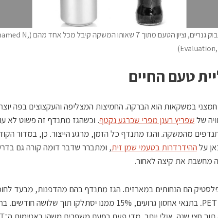
פחית ובקבוק גנריים, וציון הטעם מתוך 7 שאותו המשקה קיבל
Evaluation,
ית טעם החיים
חמצני במשקאות הוא הברקה. החמיצות המצליפה והעקצוצים בפה יוצרי
וויה של
שפריץ רענן מפרי שכרגע נקטף
. וכשהגז מתנדף זה פשוט לא עו
נדפים מהמשקה. והגז מתנדף כל הזמן, מרגע הייצור. כן, במדור הקוד
אן על
ההידרדרות בטעמי שמן זית
, ומתברר שדבר דומה קורה גם בדרע
ה מחשבת את קיצה לאחור.
פלסטיק הם הנחותים במארזים. הגז מתנדף בהם מהדפנות, מבעד לחו
הפלסטי PET. בתנאי אחסון גרועים, 15% ממנו יסתלקו תוך שלושה חודשי