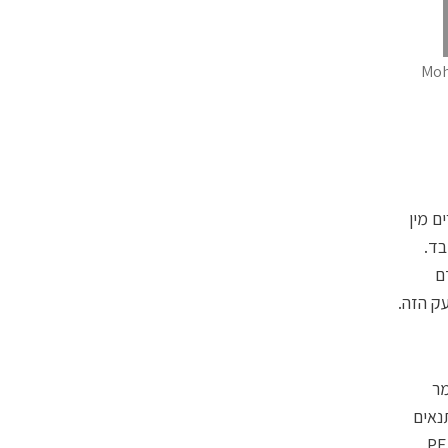
 מכל אחד מהם (Mohamed N,
ם מין
בד.
ם
ק הזה.
מר
ם. בתנאים
טובים — תוך חצי שנה. אולי יותר. מדי פעם בפעם משפרים משהו באטימות ה־PET.