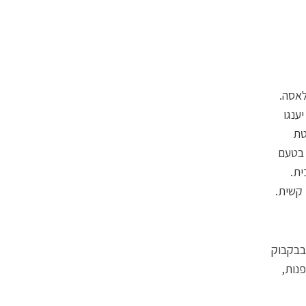
לאסה.
ענגו
ניברסיטת
 של סודה בטעם
ית.
 קשית.
בבקבוק
פנות,