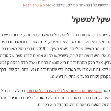
– לשתות כל דבר אחר. סטיילינג וצילום:
o
Roshianu & Molok
שקל למשקל
 נשמע נכון. גם אם בכל כלי הקיבול המשקה עצמו זהה, לזכוכית יש ק
תן מילים ישכנעו יותר מפי איש בחליפה, אותם סוכרים וחומצה זרחתית י
מפיית זכוכית יותר מאשר מכלי חד פעמי מעיך. ב־2019 חוקרי ניהול מאו
מארי בקנטאקי תיעדו את זה קורה, כשביקשו מ־82 אנשים לדרג טעם
ין. אצל חלק מהמתנדבים היא הוגשה בפחית ואצל חלק בבקבוק זכוכ
ו ללא זהות ועמדו על השולחן בלי שהמתנדבים נגעו בהם, רק שתו דרך
קבוק ניצחה בפער מובהק. הידע עינג.
 קשר
להשפעות המרומזות של כלי הקיבול על ההנאה
, בקולה — הנוזל 
יהיה לעתים קרובות מוצלח יותר. וזה לא קשור ל"דליפת חומרים" מהד
 על הטעם כנראה זניחה. ההבדל הוא בטריות.