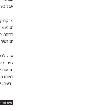
אבל כששא
מבקבוקי 
המפגש בי
בריחה. 
חמגשית. 
גזים מאש
תוססת יו
באותו הג
יודעים. 