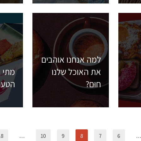
למה אנחנו אוהבים
את האוכל שלנו
מתי ו
חוּם?
הטעם
18
…
10
9
8
7
6