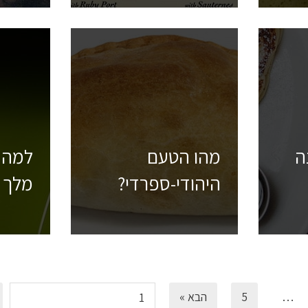
ה
מהו הטעם
למה 
היהודי-ספרדי?
מלך 
…
5
הבא »